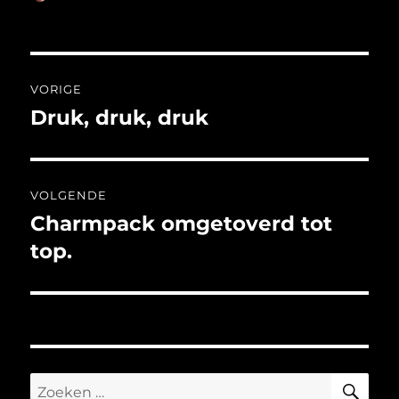
op
Bericht
VORIGE
navigatie
Druk, druk, druk
Vorig
bericht:
VOLGENDE
Charmpack omgetoverd tot
Volgend
bericht:
top.
ZO
Zoeken