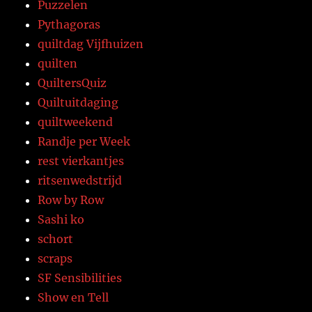
Puzzelen
Pythagoras
quiltdag Vijfhuizen
quilten
QuiltersQuiz
Quiltuitdaging
quiltweekend
Randje per Week
rest vierkantjes
ritsenwedstrijd
Row by Row
Sashi ko
schort
scraps
SF Sensibilities
Show en Tell