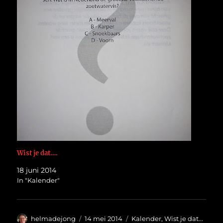
Wist je dat….
18 juni 2014
In "Kalender"
Auteur
Geplaatst
Categorieën
helmadejong
14 mei 2014
Kalender
,
Wist je dat...