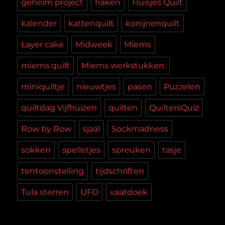
geheim project
haken
Huisjes Quilt
kalender
kattenquilt
konijnenquilt
Layer cake
Midweek
Miems
miems quilt
Miems werkstukken.
miniquiltje
nieuwtjes
pasen
Puzzelen
quiltdag Vijfhuizen
quilten
QuiltersQuiz
Row by Row
sjaal
Sockmadness
sokken
spelletjes
spreuken
tasje
tentoonstelling
tijdschriften
Tula sterren
UFO
vaatdoek