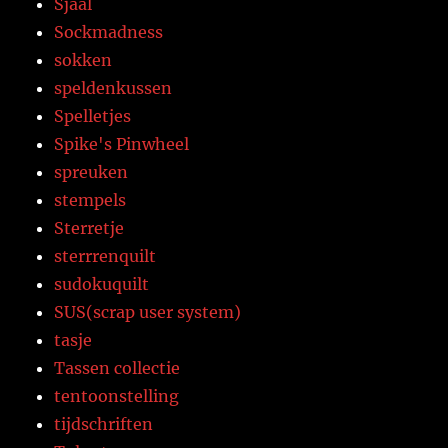
Sjaal
Sockmadness
sokken
speldenkussen
Spelletjes
Spike's Pinwheel
spreuken
stempels
Sterretje
sterrrenquilt
sudokuquilt
SUS(scrap user system)
tasje
Tassen collectie
tentoonstelling
tijdschriften