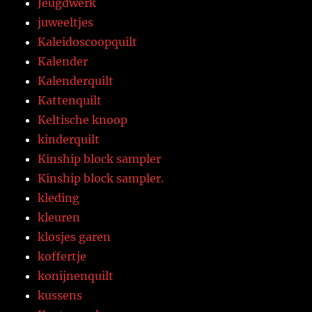
Jeugdwerk
juweeltjes
Kaleidoscoopquilt
Kalender
Kalenderquilt
Kattenquilt
Keltische knoop
kinderquilt
Kinship block sampler
Kinship block sampler.
kleding
kleuren
klosjes garen
koffertje
konijnenquilt
kussens