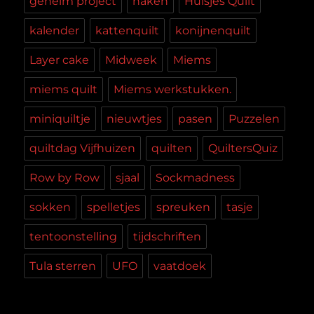
geheim project
haken
Huisjes Quilt
kalender
kattenquilt
konijnenquilt
Layer cake
Midweek
Miems
miems quilt
Miems werkstukken.
miniquiltje
nieuwtjes
pasen
Puzzelen
quiltdag Vijfhuizen
quilten
QuiltersQuiz
Row by Row
sjaal
Sockmadness
sokken
spelletjes
spreuken
tasje
tentoonstelling
tijdschriften
Tula sterren
UFO
vaatdoek