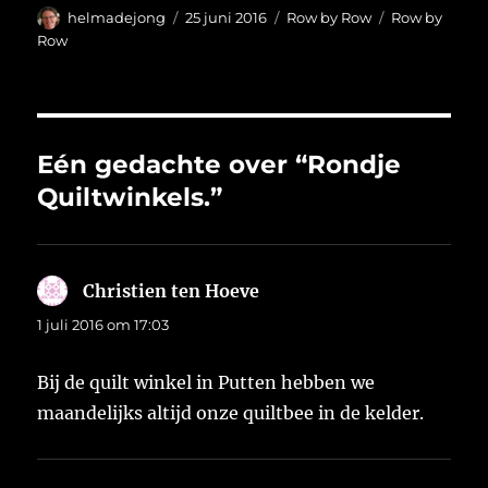
Auteur
Geplaatst
Categorieën
Tags
helmadejong
25 juni 2016
Row by Row
Row by
op
Row
Eén gedachte over “Rondje
Quiltwinkels.”
Christien ten Hoeve
schreef:
1 juli 2016 om 17:03
Bij de quilt winkel in Putten hebben we
maandelijks altijd onze quiltbee in de kelder.