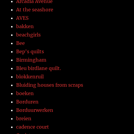
Arcadia Avenue
At the seashore
AVES
bakken
beachgirls
Bee
Bep's quilts
Birmingham
Bleu birdlane quilt.
blokkenruil
Bluiding houses from scraps
boeken
Borduren
Borduurwerken
breien
cadence court