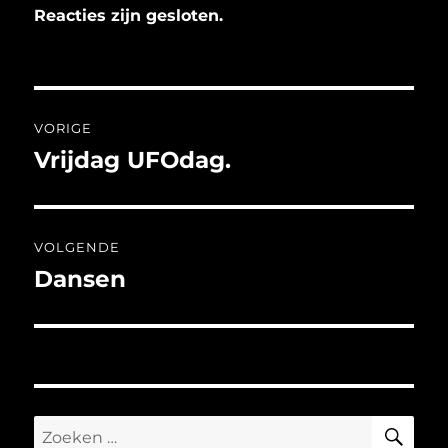
Reacties zijn gesloten.
Bericht
VORIGE
navigatie
Vrijdag UFOdag.
Vorig
bericht:
VOLGENDE
Dansen
Volgend
bericht:
ZO
Zoeken