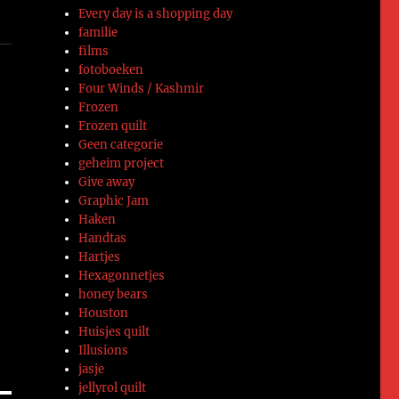
Every day is a shopping day
familie
films
fotoboeken
Four Winds / Kashmir
Frozen
Frozen quilt
Geen categorie
geheim project
Give away
Graphic Jam
Haken
Handtas
Hartjes
De
Hexagonnetjes
honey bears
Houston
Huisjes quilt
Illusions
jasje
jellyrol quilt