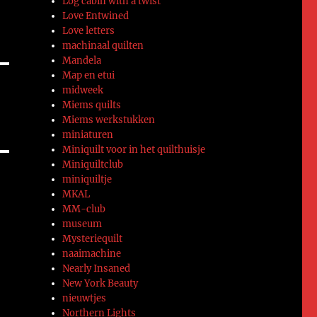
Log cabin with a twist
Love Entwined
Love letters
machinaal quilten
Mandela
Map en etui
midweek
Miems quilts
Miems werkstukken
miniaturen
Miniquilt voor in het quilthuisje
Miniquiltclub
miniquiltje
MKAL
MM-club
museum
Mysteriequilt
naaimachine
Nearly Insaned
New York Beauty
nieuwtjes
Northern Lights