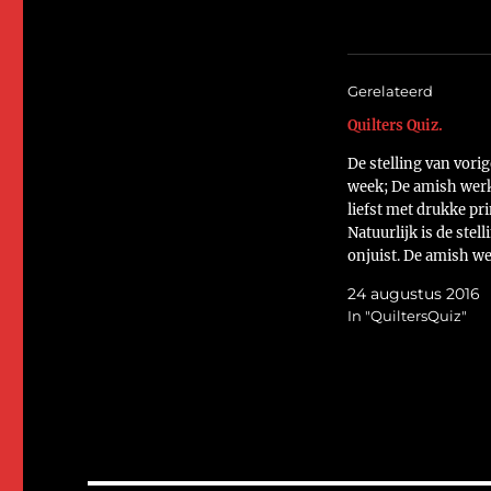
Gerelateerd
Quilters Quiz.
De stelling van vorig
week; De amish wer
liefst met drukke pri
Natuurlijk is de stell
onjuist. De amish w
juist met effen stof
24 augustus 2016
het mooie quiltwerk
In "QuiltersQuiz"
uitkomt. Hieronder 
van een klassieke a
quilt. En dan de stel
deze week; Je hebt l
armen nodig voor…