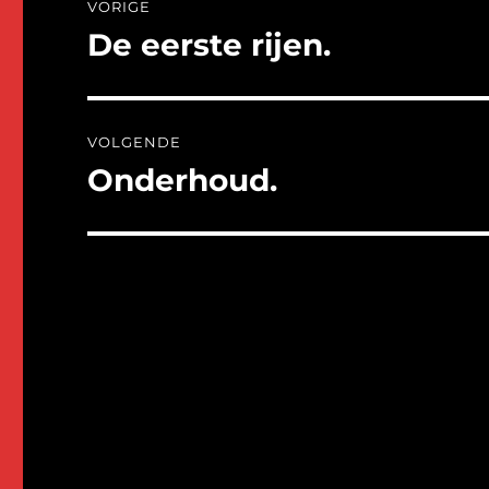
VORIGE
navigatie
De eerste rijen.
Vorig
bericht:
VOLGENDE
Onderhoud.
Volgend
bericht: