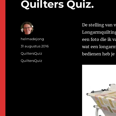
Quilters Quiz.
De stelling van 
Longarmquiltingm
Auteur
helmadejong
een foto die ik 
Geplaatst
31 augustus 2016
wat een longarm
op
Categorieën
QuiltersQuiz
bedienen heb je
Tags
QuiltersQuiz