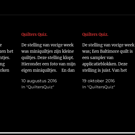
Quilters Quiz.
Quilters Quiz.
e
De stelling van vorige week
De stelling van vorige week
ken het
was miniquiltjes zijn kleine
was; Een Baltimore quilt is
ntjes.
quiltjes. Deze stelling klopt.
een sampler van
ing
Hieronder een foto van mijn
applicatieblokken. Deze
erken
eigen miniquiltjes. En dan
stelling is juist. Van het
fen waar
de stelling van deze
internet het ik een mooi
10 augustus 2016
19 oktober 2016
 goed op
week; English paper piecing
voorbeeld geplukt.
In "QuiltersQuiz"
In "QuiltersQuiz"
een foto
kan je heel goed machinaal
https://flic.kr/p/NkGHSk 
mish-
doen.
nieuwe stelling is; Een
ling van
https://flic.kr/p/L8ni8c
miniatuurquilt is altijd een
ange
Groetjes Helma
miniquilt, maar omgekeerd
is niet iedere miniquilt een
miniatuurquilt.
https://flic.kr/p/L8ni8c
Groetjes Helma