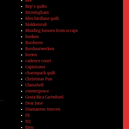
Bee
Bep's quilts
Birmingham
Bleu birdlane quilt.
blokkenruil
Bluiding houses from scraps
boeken
Borduren
Borduurwerken
breien
cadence court
Capistrano
charmpack quilt
Christmas Fun
Clamshell
convergence
Costa Rica Cartwheel
Dear Jane
Diamanten Sterren
DJ
EQ
Eten