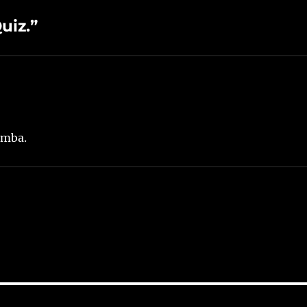
uiz.”
umba.