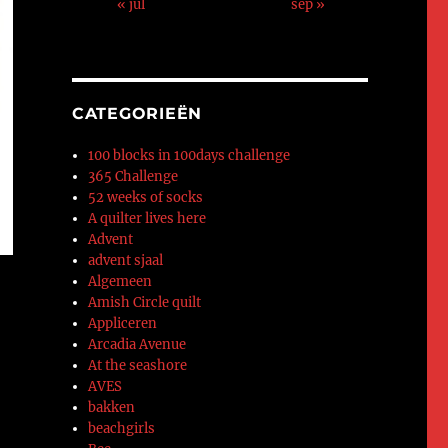
« jul
sep »
CATEGORIEËN
100 blocks in 100days challenge
365 Challenge
52 weeks of socks
A quilter lives here
Advent
advent sjaal
Algemeen
Amish Circle quilt
Appliceren
Arcadia Avenue
At the seashore
AVES
bakken
beachgirls