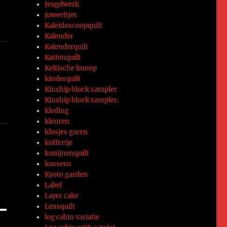
Jeugdwerk
juweeltjes
Kaleidoscoopquilt
Kalender
Kalenderquilt
Kattenquilt
Keltische knoop
kinderquilt
Kinship block sampler
Kinship block sampler.
kleding
kleuren
klosjes garen
koffertje
konijnenquilt
kussens
Kyoto garden
Label
Layer cake
Lensquilt
log cabin variatie