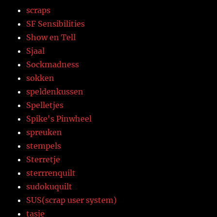
scraps
SF Sensibilities
Show en Tell
Sjaal
Sockmadness
sokken
speldenkussen
Spelletjes
Spike's Pinwheel
spreuken
stempels
Sterretje
sterrrenquilt
sudokuquilt
SUS(scrap user system)
tasje