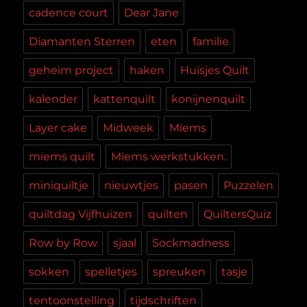
cadence court
Dear Jane
Diamanten Sterren
eten
familie
geheim project
haken
Huisjes Quilt
kalender
kattenquilt
konijnenquilt
Layer cake
Midweek
Miems
miems quilt
Miems werkstukken.
miniquiltje
nieuwtjes
pasen
Puzzelen
quiltdag Vijfhuizen
quilten
QuiltersQuiz
Row by Row
sjaal
Sockmadness
sokken
spelletjes
spreuken
tasje
tentoonstelling
tijdschriften