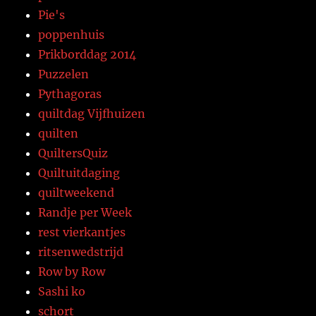
Pie's
poppenhuis
Prikborddag 2014
Puzzelen
Pythagoras
quiltdag Vijfhuizen
quilten
QuiltersQuiz
Quiltuitdaging
quiltweekend
Randje per Week
rest vierkantjes
ritsenwedstrijd
Row by Row
Sashi ko
schort