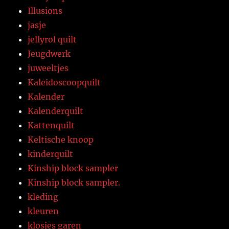
Illusions
jasje
jellyrol quilt
Jeugdwerk
juweeltjes
Kaleidoscoopquilt
Kalender
Kalenderquilt
Kattenquilt
Keltische knoop
kinderquilt
Kinship block sampler
Kinship block sampler.
kleding
kleuren
klosjes garen