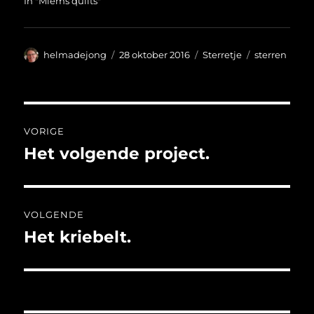
In "Miems quilts"
Auteur
Geplaatst
Categorieën
Tags
helmadejong
28 oktober 2016
Sterretje
sterren
op
Bericht
VORIGE
navigatie
Het volgende project.
Vorig
bericht:
VOLGENDE
Het kriebelt.
Volgend
bericht: