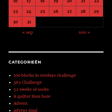
16
17
18
19
20
21
22
23
24
25
26
27
28
29
30
31
« sep
nov »
CATEGORIEËN
100 blocks in 100days challenge
365 Challenge
52 weeks of socks
A quilter lives here
Advent
advent sjaal