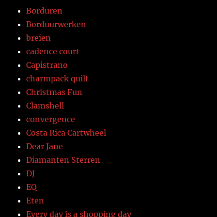
Borduren
Borduurwerken
breien
cadence court
Capistrano
charmpack quilt
Christmas Fun
Clamshell
convergence
Costa Rica Cartwheel
Dear Jane
Diamanten Sterren
DJ
EQ
Eten
Every day is a shopping day