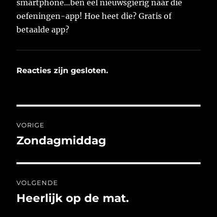
smartphone…ben eel nieuwsgierig naar die
oefeningen-app! Hoe heet die? Gratis of
betaalde app?
Reacties zijn gesloten.
Bericht
VORIGE
navigatie
Zondagmiddag
Vorig
bericht:
VOLGENDE
Heerlijk op de mat.
Volgend
bericht: