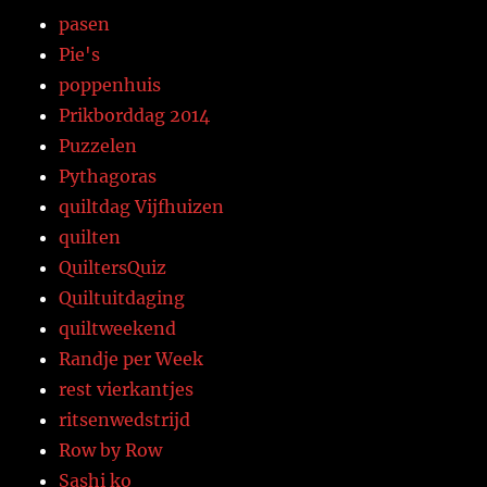
pasen
Pie's
poppenhuis
Prikborddag 2014
Puzzelen
Pythagoras
quiltdag Vijfhuizen
quilten
QuiltersQuiz
Quiltuitdaging
quiltweekend
Randje per Week
rest vierkantjes
ritsenwedstrijd
Row by Row
Sashi ko