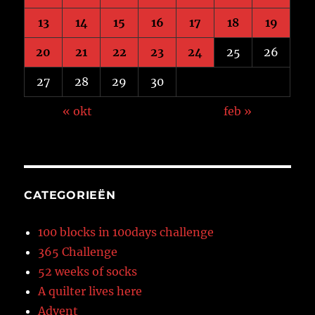
13
14
15
16
17
18
19
20
21
22
23
24
25
26
27
28
29
30
« okt
feb »
CATEGORIEËN
100 blocks in 100days challenge
365 Challenge
52 weeks of socks
A quilter lives here
Advent