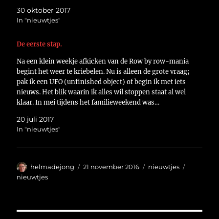
30 oktober 2017
In "nieuwtjes"
De eerste stap.
Na een klein weekje afkicken van de Row by row-mania
begint het weer te kriebelen. Nu is alleen de grote vraag;
pak ik een UFO (unfinished object) of begin ik met iets
nieuws. Het blik waarin ik alles wil stoppen staat al wel
klaar. In mei tijdens het familieweekend was…
20 juli 2017
In "nieuwtjes"
Auteur
Geplaatst
Categorieën
Tags
helmadejong
21 november 2016
nieuwtjes
op
nieuwtjes