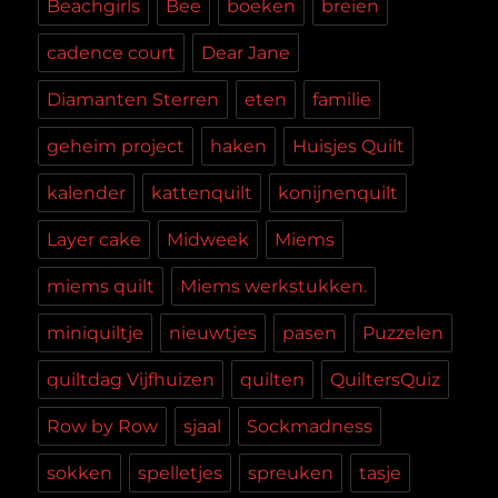
Beachgirls
Bee
boeken
breien
cadence court
Dear Jane
Diamanten Sterren
eten
familie
geheim project
haken
Huisjes Quilt
kalender
kattenquilt
konijnenquilt
Layer cake
Midweek
Miems
miems quilt
Miems werkstukken.
miniquiltje
nieuwtjes
pasen
Puzzelen
quiltdag Vijfhuizen
quilten
QuiltersQuiz
Row by Row
sjaal
Sockmadness
sokken
spelletjes
spreuken
tasje