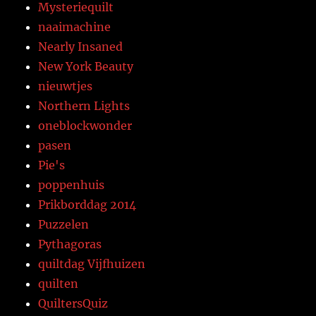
Mysteriequilt
naaimachine
Nearly Insaned
New York Beauty
nieuwtjes
Northern Lights
oneblockwonder
pasen
Pie's
poppenhuis
Prikborddag 2014
Puzzelen
Pythagoras
quiltdag Vijfhuizen
quilten
QuiltersQuiz