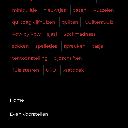
miniquiltje
nieuwtjes
pasen
Puzzelen
quiltdag Vijfhuizen
quilten
QuiltersQuiz
Row by Row
sjaal
Sockmadness
sokken
spelletjes
spreuken
tasje
tentoonstelling
tijdschriften
Tula sterren
UFO
vaatdoek
Home
Even Voorstellen