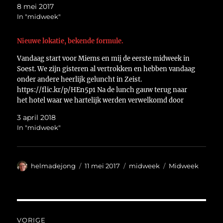
8 mei 2017
In "midweek"
Nieuwe lokatie, bekende formule.
Vandaag start voor Miems en mij de eerste midweek in
Soest. We zijn gisteren al vertrokken en hebben vandaag
onder andere heerlijk geluncht in Zeist.
https://flic.kr/p/HEn5p1 Na de lunch gauw terug naar
het hotel waar we hartelijk werden verwelkomd door
Ineke. Zoals gebruikelijk begon Ineke na de bekende
3 april 2018
mededelingen met…
In "midweek"
Auteur
Geplaatst
Categorieën
Tags
helmadejong
11 mei 2017
midweek
Midweek
op
Bericht
VORIGE