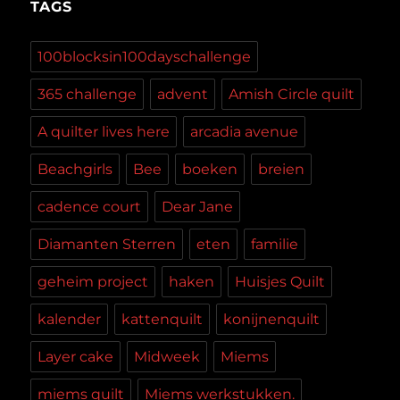
TAGS
100blocksin100dayschallenge
365 challenge
advent
Amish Circle quilt
A quilter lives here
arcadia avenue
Beachgirls
Bee
boeken
breien
cadence court
Dear Jane
Diamanten Sterren
eten
familie
geheim project
haken
Huisjes Quilt
kalender
kattenquilt
konijnenquilt
Layer cake
Midweek
Miems
miems quilt
Miems werkstukken.