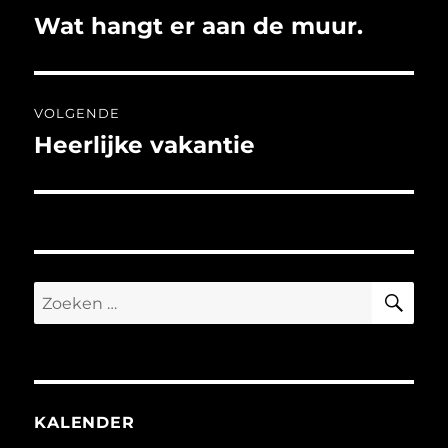
navigatie
Wat hangt er aan de muur.
Vorig
bericht:
VOLGENDE
Heerlijke vakantie
Volgend
bericht:
ZO
Zoeken
naar:
KALENDER