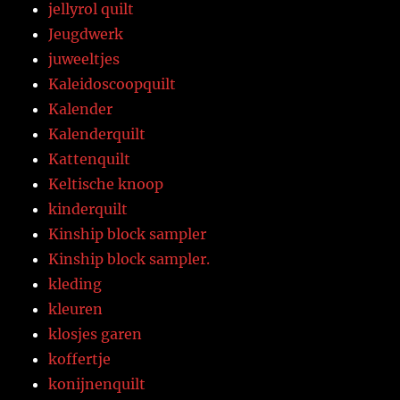
jellyrol quilt
Jeugdwerk
juweeltjes
Kaleidoscoopquilt
Kalender
Kalenderquilt
Kattenquilt
Keltische knoop
kinderquilt
Kinship block sampler
Kinship block sampler.
kleding
kleuren
klosjes garen
koffertje
konijnenquilt