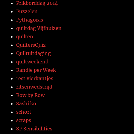
Prikborddag 2014
Puzzelen
Pythagoras
quiltdag Vijfhuizen
quilten
QuiltersQuiz
Quiltuitdaging
quiltweekend
Randje per Week
rest vierkantjes
ritsenwedstrijd
Row by Row
Sashi ko
schort
scraps
SF Sensibilities