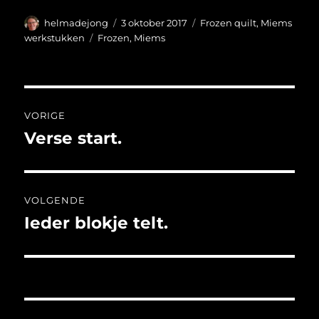
Auteur
Geplaatst
Categorieën
helmadejong
3 oktober 2017
Frozen quilt
,
Miems
op
Tags
werkstukken
Frozen
,
Miems
Bericht
VORIGE
navigatie
Verse start.
Vorig
bericht:
VOLGENDE
Ieder blokje telt.
Volgend
bericht: