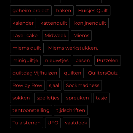
geheim project
haken
Huisjes Quilt
kalender
kattenquilt
konijnenquilt
Layer cake
Midweek
Miems
miems quilt
Miems werkstukken.
miniquiltje
nieuwtjes
pasen
Puzzelen
quiltdag Vijfhuizen
quilten
QuiltersQuiz
Row by Row
sjaal
Sockmadness
sokken
spelletjes
spreuken
tasje
tentoonstelling
tijdschriften
Tula sterren
UFO
vaatdoek