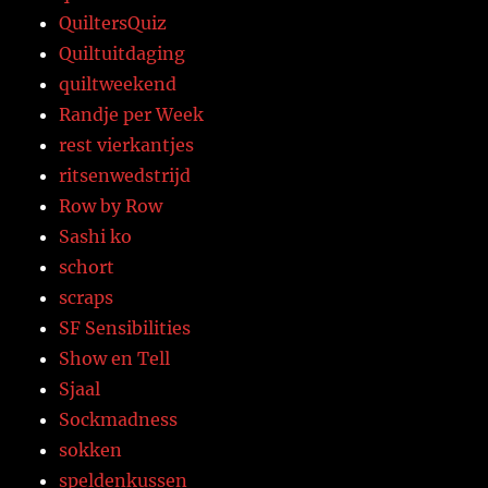
QuiltersQuiz
Quiltuitdaging
quiltweekend
Randje per Week
rest vierkantjes
ritsenwedstrijd
Row by Row
Sashi ko
schort
scraps
SF Sensibilities
Show en Tell
Sjaal
Sockmadness
sokken
speldenkussen