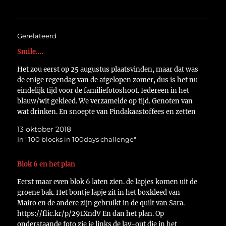
Gerelateerd
Smile….
Het zou eerst op 25 augustus plaatsvinden, maar dat was
de enige regendag van de afgelopen zomer, dus is het nu
eindelijk tijd voor de familiefotoshoot. Iedereen in het
blauw/wit gekleed. We verzamelde op tijd. Genoten van
wat drinken. En snoepte van Pindakaastoffees en zetten
onze beste glimlach op. Na…
13 oktober 2018
In "100 blocks in 100days challenge"
Blok 6 en het plan
Eerst maar even blok 6 laten zien. de lapjes komen uit de
groene bak. Het bontje lapje zit in het boxkleed van
Mairo en de andere zijn gebruikt in de quilt van Sara.
https://flic.kr/p/291XndV En dan het plan. Op
onderstaande foto zie je links de lay-out die in het