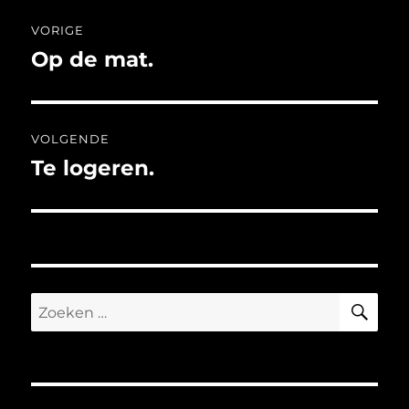
Bericht
VORIGE
navigatie
Op de mat.
Vorig
bericht:
VOLGENDE
Te logeren.
Volgend
bericht:
ZO
Zoeken
naar: