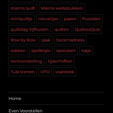
miems quilt
Miems werkstukken.
miniquiltje
nieuwtjes
pasen
Puzzelen
quiltdag Vijfhuizen
quilten
QuiltersQuiz
Row by Row
sjaal
Sockmadness
sokken
spelletjes
spreuken
tasje
tentoonstelling
tijdschriften
Tula sterren
UFO
vaatdoek
Home
Even Voorstellen