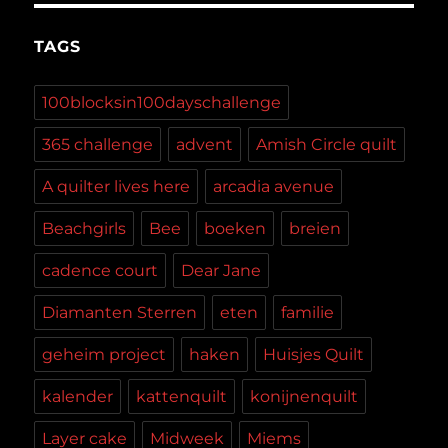
TAGS
100blocksin100dayschallenge
365 challenge
advent
Amish Circle quilt
A quilter lives here
arcadia avenue
Beachgirls
Bee
boeken
breien
cadence court
Dear Jane
Diamanten Sterren
eten
familie
geheim project
haken
Huisjes Quilt
kalender
kattenquilt
konijnenquilt
Layer cake
Midweek
Miems