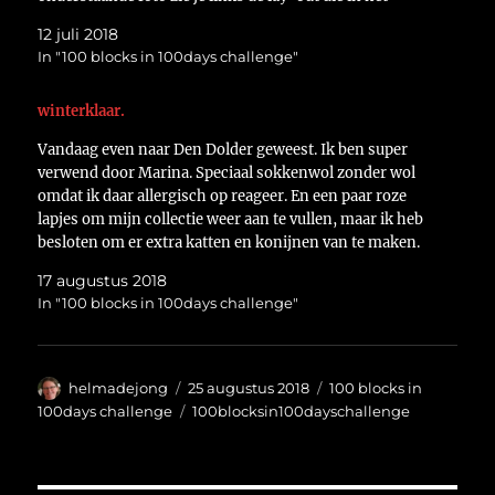
boek…
12 juli 2018
In "100 blocks in 100days challenge"
winterklaar.
Vandaag even naar Den Dolder geweest. Ik ben super
verwend door Marina. Speciaal sokkenwol zonder wol
omdat ik daar allergisch op reageer. En een paar roze
lapjes om mijn collectie weer aan te vullen, maar ik heb
besloten om er extra katten en konijnen van te maken.
Als ik echt…
17 augustus 2018
In "100 blocks in 100days challenge"
Auteur
Geplaatst
Categorieën
helmadejong
25 augustus 2018
100 blocks in
op
Tags
100days challenge
100blocksin100dayschallenge