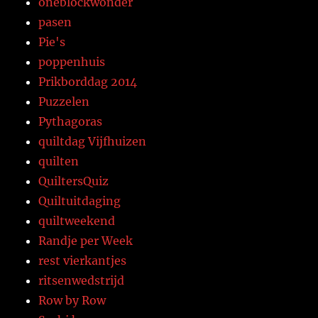
oneblockwonder
pasen
Pie's
poppenhuis
Prikborddag 2014
Puzzelen
Pythagoras
quiltdag Vijfhuizen
quilten
QuiltersQuiz
Quiltuitdaging
quiltweekend
Randje per Week
rest vierkantjes
ritsenwedstrijd
Row by Row