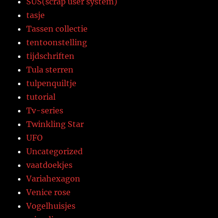
SUS(scrap user system)
tasje
Tassen collectie
tentoonstelling
tijdschriften
Tula sterren
tulpenquiltje
tutorial
Tv-series
Twinkling Star
UFO
Uncategorized
vaatdoekjes
Variahexagon
Venice rose
Vogelhuisjes