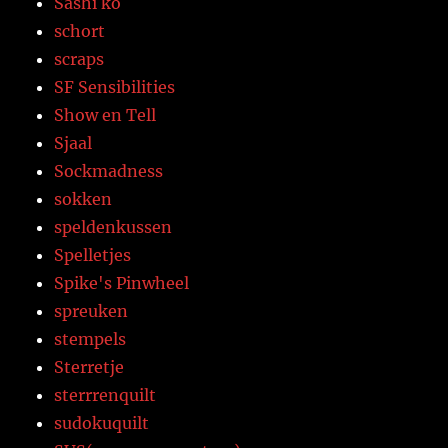
Sashi ko
schort
scraps
SF Sensibilities
Show en Tell
Sjaal
Sockmadness
sokken
speldenkussen
Spelletjes
Spike's Pinwheel
spreuken
stempels
Sterretje
sterrrenquilt
sudokuquilt