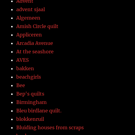
Advent
advent sjaal
Algemeen
Amish Circle quilt
Appliceren
Arcadia Avenue
At the seashore
AVES
bakken
beachgirls
Bee
Bep's quilts
Birmingham
Bleu birdlane quilt.
blokkenruil
Bluiding houses from scraps