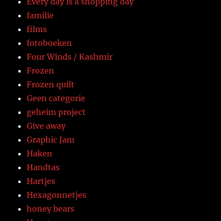
Every day is a shopping day
familie
films
fotoboeken
Four Winds / Kashmir
Frozen
Frozen quilt
Geen categorie
geheim project
Give away
Graphic Jam
Haken
Handtas
Hartjes
Hexagonnetjes
honey bears