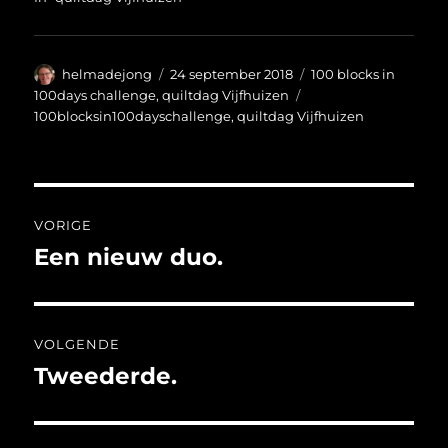
Auteur
Geplaatst
Categorieën
helmadejong
24 september 2018
100 blocks in
op
Tags
100days challenge
,
quiltdag Vijfhuizen
100blocksin100dayschallenge
,
quiltdag Vijfhuizen
Bericht
VORIGE
navigatie
Een nieuw duo.
Vorig
bericht:
VOLGENDE
Tweederde.
Volgend
bericht: