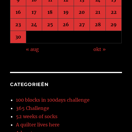
16
17
18
19
20
21
22
23
24
25
26
27
28
29
30
« aug
okt »
CATEGORIEËN
100 blocks in 100days challenge
365 Challenge
52 weeks of socks
A quilter lives here