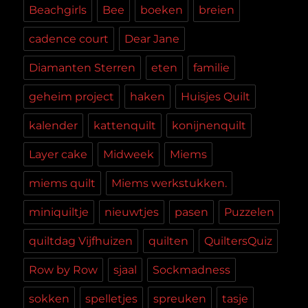
Beachgirls
Bee
boeken
breien
cadence court
Dear Jane
Diamanten Sterren
eten
familie
geheim project
haken
Huisjes Quilt
kalender
kattenquilt
konijnenquilt
Layer cake
Midweek
Miems
miems quilt
Miems werkstukken.
miniquiltje
nieuwtjes
pasen
Puzzelen
quiltdag Vijfhuizen
quilten
QuiltersQuiz
Row by Row
sjaal
Sockmadness
sokken
spelletjes
spreuken
tasje