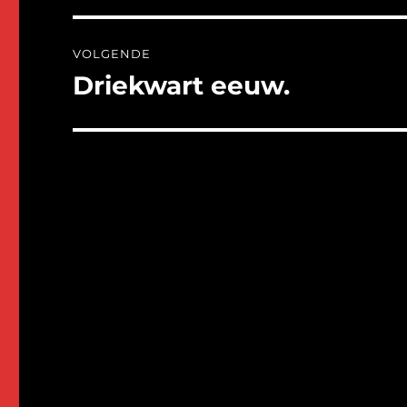
VOLGENDE
Driekwart eeuw.
Volgend
bericht: