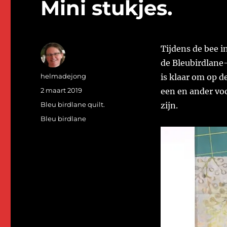
Mini stukjes.
Tijdens de bee i
de Bleubirdlane-
Auteur
helmadejong
is klaar om op d
Geplaatst
2 maart 2019
een en ander voo
op
Categorieën
Bleu birdlane quilt.
zijn.
Tags
Bleu birdlane