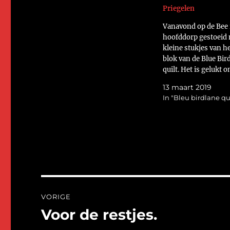
Priegelen
Vanavond op de Bee 
hoofddorp gestoeid 
kleine stukjes van h
blok van de Blue Bi
quilt. Het is gelukt o
stukjes op hun plek v
13 maart 2019
lijmen. Nu moet alles
In "Bleu birdlane qui
nog worden vast gen
https://flic.kr/p/T
Groetjes Helma
Bericht
VORIGE
navigatie
Voor de restjes.
Vorig
bericht: