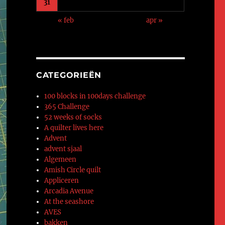
31
« feb
apr »
CATEGORIEËN
100 blocks in 100days challenge
365 Challenge
52 weeks of socks
A quilter lives here
Advent
advent sjaal
Algemeen
Amish Circle quilt
Appliceren
Arcadia Avenue
At the seashore
AVES
bakken