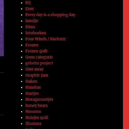
EQ
Eten
Every day is a shopping day
familie
films
fotoboeken
Four Winds / Kashmir
Frozen
Frozen quilt
Geen categorie
geheim project
Give away
Graphic Jam
Haken
Handtas
Hartjes
Hexagonnetjes
honey bears
Houston
Huisjes quilt
Illusions