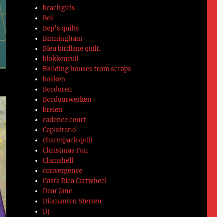
beachgirls
Bee
Bep's quilts
Birmingham
Bleu birdlane quilt.
blokkenruil
Bluiding houses from scraps
boeken
Borduren
Borduurwerken
breien
cadence court
Capistrano
charmpack quilt
Christmas Fun
Clamshell
convergence
Costa Rica Cartwheel
Dear Jane
Diamanten Sterren
DJ