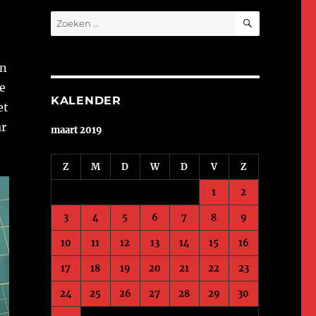
ZOEKEN
Zoeken
naar:
an
te
KALENDER
et
ar
maart 2019
Z
M
D
W
D
V
Z
1
2
3
4
5
6
7
8
9
10
11
12
13
14
15
16
17
18
19
20
21
22
23
24
25
26
27
28
29
30