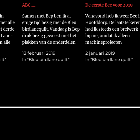
ABC…..
De eerste Bee voor 2019
in
Samen met Bep ben ik al
Vanavond heb ik weer Bee i
met alle
enige tijd bezig met de Bleu
Hoofddorp. De laatste kere
et derde
birdlanequilt. Vandaag is Bep
had ik steeds een breiwerk
rdLane-
druk bezig geweest met het
bij me, omdat ik alleen
m alle
plakken van de onderdelen
machineprojecten
ast te
van blok 3. Daar komt een
onderhanden had. Nu wil ik
13 februari 2019
2 januari 2019
 alleen
gedeelte van het alfabet op.
echt weer quilten op de bee
lt."
In "Bleu birdlane quilt."
In "Bleu birdlane quilt."
aaid.
https://flic.kr/p/2486ZsZ
dus het werd zoeken naar
2RUz5
Heel lief heeft ze voor mij
een handwerkje. Het eerst
ook alle onderdelen op
dat ik bedacht was de Bleu
Freezerpaper getekend en…
bird Lane-Quilt. Het…