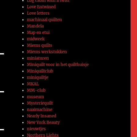
Log cabin with a twist
Love Entwined
Love letters
machinaal quilten
Mandela
Map en etui
midweek
Miems quilts
Miems werkstukken
miniaturen
Miniquilt voor in het quilthuisje
Miniquiltclub
miniquiltje
MKAL
MM-club
museum
Mysteriequilt
naaimachine
Nearly Insaned
New York Beauty
nieuwtjes
Northern Lights