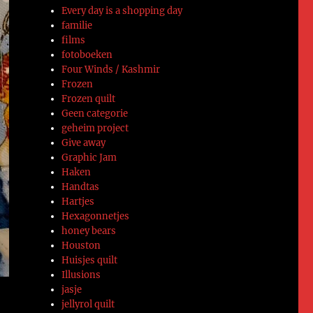
Every day is a shopping day
familie
films
fotoboeken
Four Winds / Kashmir
Frozen
Frozen quilt
Geen categorie
geheim project
Give away
Graphic Jam
Haken
Handtas
Hartjes
Hexagonnetjes
honey bears
Houston
Huisjes quilt
Illusions
jasje
jellyrol quilt