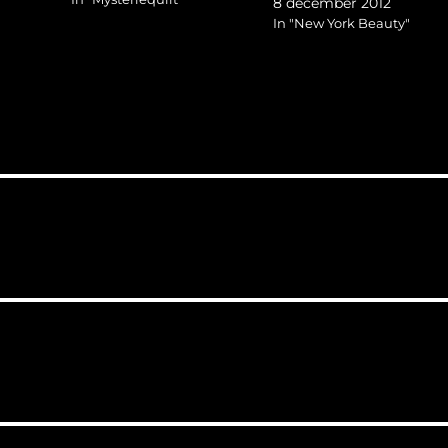
8 december 2012
8Ss1N
gefotografeerd. Verder had ik
In "New York Beauty"
e je de
belooft de mysteriequilt van
wart-
jaren geleden zou afmaken.
alleen in
De quilt is zo groot geworden
dat…
2g8SxnM…