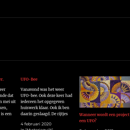
r.
UFO-Bee
eer
Vanavond was het weer
nde dat
UFO-bee. Ook deze keer had
in mei uit
iedereen het opgegeven
ken,
huiswerk klaar. Ook ik ben
 is een
daarin geslaagd. De rijtjes
Wanneer wordt een project
s de
huizen die ik aan elkaar heb
een UFO?
4 februari 2020
gezet, heb ik niet
In "Mysteriequilt"