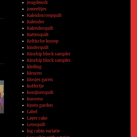
Jeugdwerk
juweeltjes
Kaleidoscoopquilt
Kalender
Kalenderquilt
Kattenquilt
Keltische knoop
kinderquilt
Kinship block sampler
Kinship block sampler.
kleding
kleuren
klosjes garen
koffertje
konijnenquilt
kussens
Kyoto garden
Label
Layer cake
Lensquilt
log cabin variatie