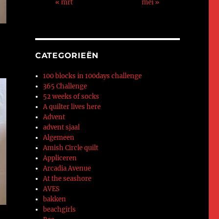
« mrt
mei »
CATEGORIEËN
100 blocks in 100days challenge
365 Challenge
52 weeks of socks
A quilter lives here
Advent
advent sjaal
Algemeen
Amish Circle quilt
Appliceren
Arcadia Avenue
At the seashore
AVES
bakken
beachgirls