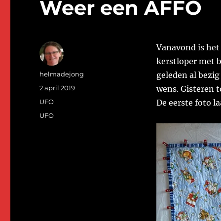
Weer een AFFO
Vanavond is het
kerstloper met 
Auteur
helmadejong
geleden al bezig
Geplaatst
2 april 2019
wens. Gisteren t
op
Categorieën
UFO
De eerste foto l
Tags
UFO