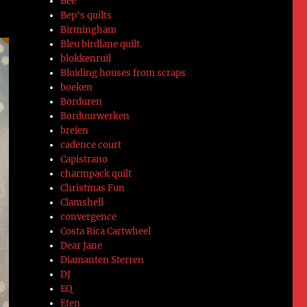
Bee
Bep's quilts
Birmingham
Bleu birdlane quilt.
blokkenruil
Bluiding houses from scraps
boeken
Borduren
Borduurwerken
breien
cadence court
Capistrano
charmpack quilt
Christmas Fun
Clamshell
convergence
Costa Rica Cartwheel
Dear Jane
Diamanten Sterren
DJ
EQ
Eten