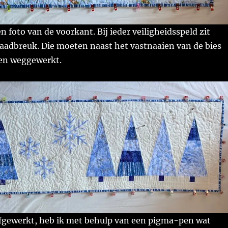
 foto van de voorkant. Bij ieder veiligheidsspeld zit
aadbreuk. Die moeten naast het vastnaaien van de bies
en weggewerkt.
afgewerkt, heb ik met behulp van een pigma-pen wat