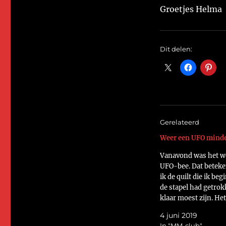
Groetjes Helma
Dit delen:
Gerelateerd
Weer een UFO minde
Vanavond was het w
UFO-bee. Dat beteke
ik de quilt die ik beg
de stapel had getrok
klaar moest zijn. Het
MM-club quilt. Dit i
4 juni 2019
voorkant.
In "MM-club"