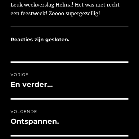
Leuk weekverslag Helma! Het was met recht
een feestweek! Zoooo supergezellig!
Reacties zijn gesloten.
Bericht
VORIGE
navigatie
En verder…
Vorig
bericht:
VOLGENDE
Ontspannen.
Volgend
bericht: