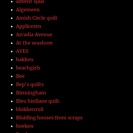
advent sjaal
Algemeen
Amish Circle quilt
Appliceren
Arcadia Avenue
At the seashore
AVES
bakken
beachgirls
Bee
Bep's quilts
Birmingham
Bleu birdlane quilt.
blokkenruil
Bluiding houses from scraps
boeken