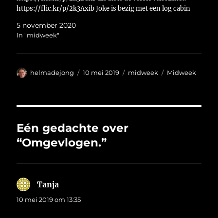
https://flic.kr/p/2k3Axib Joke is bezig met een log cabin
variant van een eerdere midweek.
5 november 2020
https://flic.kr/p/2k3wGkK Nell heeft…
In "midweek"
Auteur
Geplaatst
Categorieën
Tags
helmadejong
10 mei 2019
midweek
Midweek
op
Eén gedachte over
“Omgevlogen.”
Tanja
schreef:
10 mei 2019 om 13:35