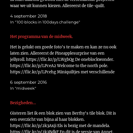
waar we uit kunnen kiezen. Allereerst de tile-quilt.
https://flic.kr/p/29mLPut…
4 september 2018
In "100 blocks in 100days challenge"
Het programma van de midweek.
Het is gelukt om goede foto's te maken en kan ze nu ook
laten zien. Allereerst de Pineapplesurprise van een
jellyroll. https://flic.kr/p/LWgbQg De oneblockwonder.
https://flic.kr/p/LPceA2 Welcome to the north pole.
https://flic.kr/p/LPcehg Miniquiltjes met verschillende
technieken. https://flic.kr/p/LWgctv En tot slot deze
6 september 2016
leuke tas. https://flic.kr/p/LLFFeE En dan ga ik nu snel
In "midweek"
aan…
Bezigheden…
Gisteren liet ik een blok zien van Berthy's tile blok. Dit is
een overzicht van bijna al haar blokken.
https://flic.kr/p/2k3Axji Els is bezig met de mandela.
https://flic.kr/p/2k3BdkF En dit is de versie van Annet.