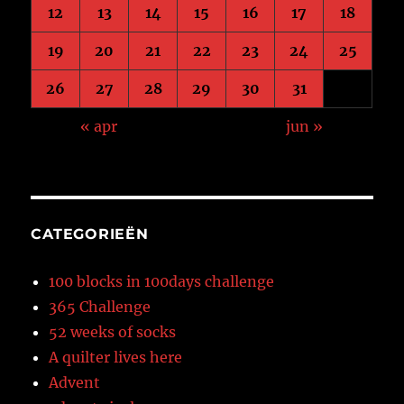
12
13
14
15
16
17
18
19
20
21
22
23
24
25
26
27
28
29
30
31
« apr
jun »
CATEGORIEËN
100 blocks in 100days challenge
365 Challenge
52 weeks of socks
A quilter lives here
Advent