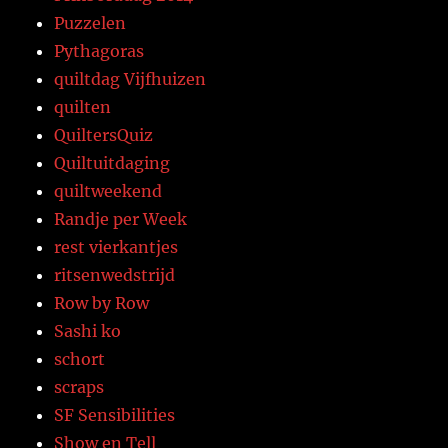
Puzzelen
Pythagoras
quiltdag Vijfhuizen
quilten
QuiltersQuiz
Quiltuitdaging
quiltweekend
Randje per Week
rest vierkantjes
ritsenwedstrijd
Row by Row
Sashi ko
schort
scraps
SF Sensibilities
Show en Tell