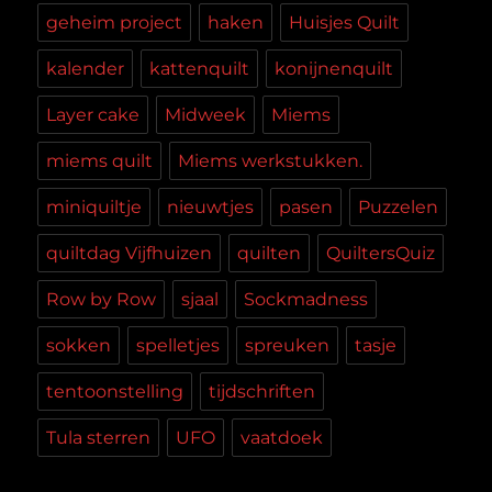
geheim project
haken
Huisjes Quilt
kalender
kattenquilt
konijnenquilt
Layer cake
Midweek
Miems
miems quilt
Miems werkstukken.
miniquiltje
nieuwtjes
pasen
Puzzelen
quiltdag Vijfhuizen
quilten
QuiltersQuiz
Row by Row
sjaal
Sockmadness
sokken
spelletjes
spreuken
tasje
tentoonstelling
tijdschriften
Tula sterren
UFO
vaatdoek