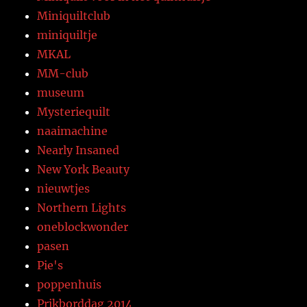
Miniquiltclub
miniquiltje
MKAL
MM-club
museum
Mysteriequilt
naaimachine
Nearly Insaned
New York Beauty
nieuwtjes
Northern Lights
oneblockwonder
pasen
Pie's
poppenhuis
Prikborddag 2014