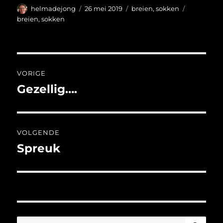
Auteur
Geplaatst
Categorieën
Tags
helmadejong
26 mei 2019
breien
,
sokken
op
breien
,
sokken
Bericht
VORIGE
navigatie
Gezellig….
Vorig
bericht:
VOLGENDE
Spreuk
Volgend
bericht:
ZO