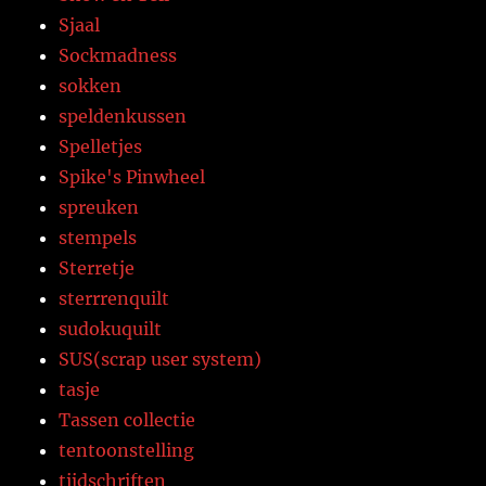
Sjaal
Sockmadness
sokken
speldenkussen
Spelletjes
Spike's Pinwheel
spreuken
stempels
Sterretje
sterrrenquilt
sudokuquilt
SUS(scrap user system)
tasje
Tassen collectie
tentoonstelling
tijdschriften