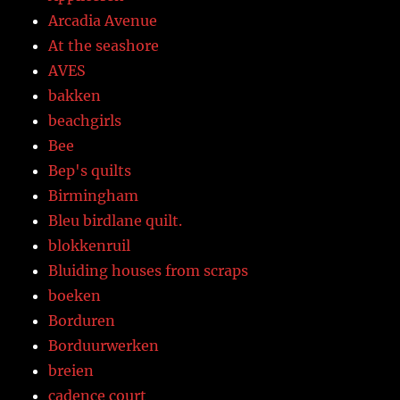
Arcadia Avenue
At the seashore
AVES
bakken
beachgirls
Bee
Bep's quilts
Birmingham
Bleu birdlane quilt.
blokkenruil
Bluiding houses from scraps
boeken
Borduren
Borduurwerken
breien
cadence court