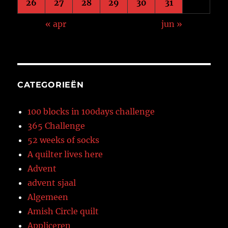
26
27
28
29
30
31
« apr
jun »
CATEGORIEËN
100 blocks in 100days challenge
365 Challenge
52 weeks of socks
A quilter lives here
Advent
advent sjaal
Algemeen
Amish Circle quilt
Appliceren