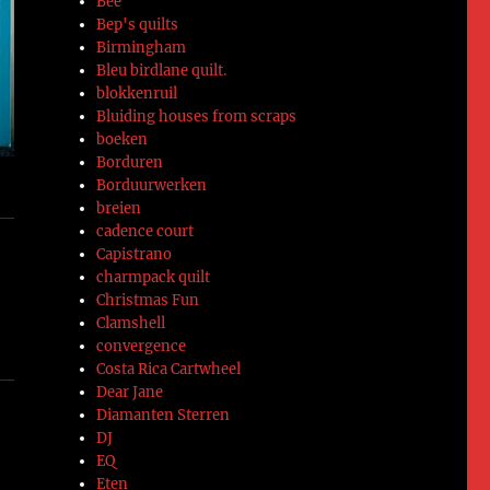
Bee
Bep's quilts
Birmingham
Bleu birdlane quilt.
blokkenruil
Bluiding houses from scraps
boeken
Borduren
Borduurwerken
breien
cadence court
Capistrano
charmpack quilt
Christmas Fun
Clamshell
convergence
Costa Rica Cartwheel
Dear Jane
Diamanten Sterren
DJ
EQ
Eten