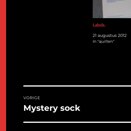
Labels.
21 augustus 2012
In "quilten"
Bericht
VORIGE
navigatie
Mystery sock
Vorig
bericht: