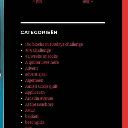
« jun
aug »
CATEGORIEËN
100 blocks in 100days challenge
365 Challenge
52 weeks of socks
A quilter lives here
Advent
advent sjaal
Algemeen
Amish Circle quilt
Appliceren
Arcadia Avenue
At the seashore
AVES
bakken
beachgirls