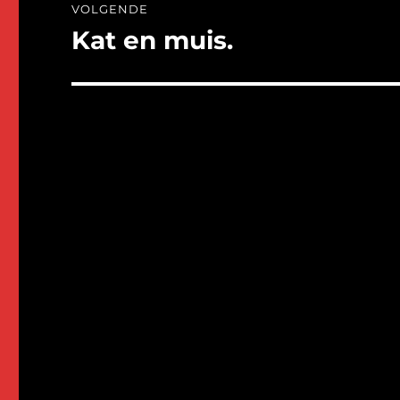
VOLGENDE
Kat en muis.
Volgend
bericht: