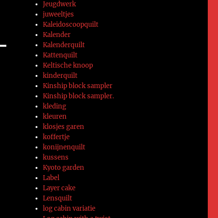
Jeugdwerk
juweeltjes
Kaleidoscoopquilt
Kalender
Kalenderquilt
Kattenquilt
Keltische knoop
kinderquilt
Kinship block sampler
Kinship block sampler.
kleding
kleuren
klosjes garen
koffertje
konijnenquilt
kussens
Kyoto garden
Label
Layer cake
Lensquilt
log cabin variatie