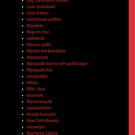
Log cabin with a twist
Love Entwined
Love letters
machinaal quilten
Mandela
Map en etui
midweek
Miems quilts
Miems werkstukken
miniaturen
Miniquilt voor in het quilthuisje
Miniquiltclub
miniquiltje
MKAL
MM-club
museum
Mysteriequilt
naaimachine
Nearly Insaned
New York Beauty
nieuwtjes
Northern Lights