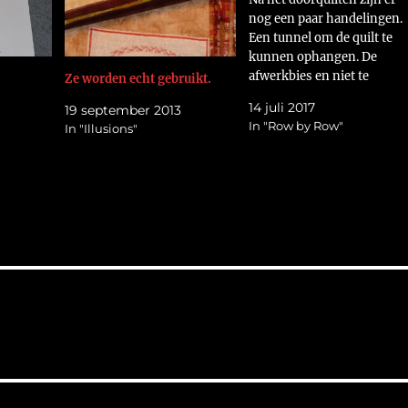
nog een paar handelingen.
Een tunnel om de quilt te
kunnen ophangen. De
afwerkbies en niet te
Ze worden echt gebruikt.
vergeten een label met alle
14 juli 2017
19 september 2013
gegevens van de quilt. Voor
In "Row by Row"
In "Illusions"
deze quilt was dat meer dan
gewoonlijk. Daarom is het
label behoorlijk groot
uitgevallen. Kijk maar.
https://flic.kr/p/WDMvsQ
Als…