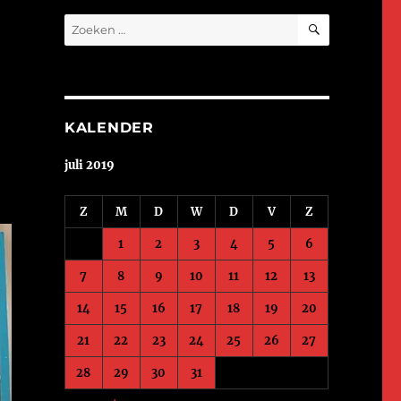
ZOEKEN
Zoeken
naar:
KALENDER
juli 2019
Z
M
D
W
D
V
Z
1
2
3
4
5
6
7
8
9
10
11
12
13
14
15
16
17
18
19
20
21
22
23
24
25
26
27
28
29
30
31