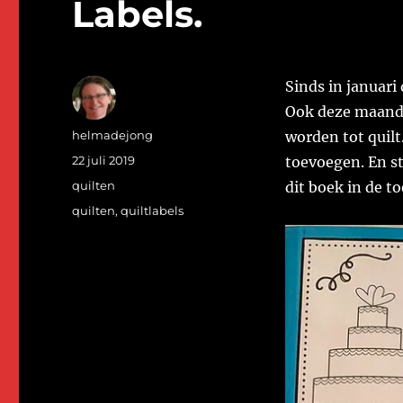
Labels.
Sinds in januari
Ook deze maand 
Auteur
helmadejong
worden tot quilt.
Geplaatst
22 juli 2019
toevoegen. En st
op
Categorieën
quilten
dit boek in de t
Tags
quilten
,
quiltlabels