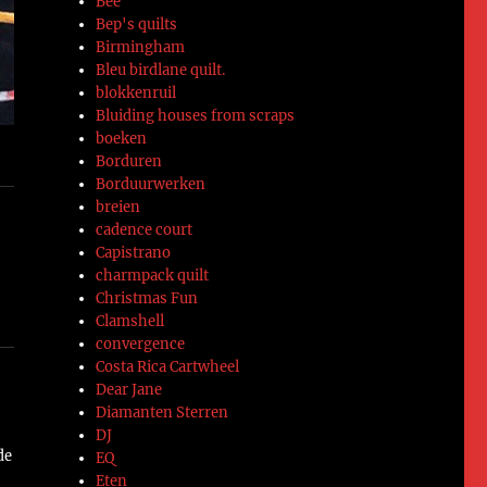
Bee
Bep's quilts
Birmingham
Bleu birdlane quilt.
blokkenruil
Bluiding houses from scraps
boeken
Borduren
Borduurwerken
breien
cadence court
Capistrano
charmpack quilt
Christmas Fun
Clamshell
convergence
Costa Rica Cartwheel
Dear Jane
Diamanten Sterren
DJ
de
EQ
Eten