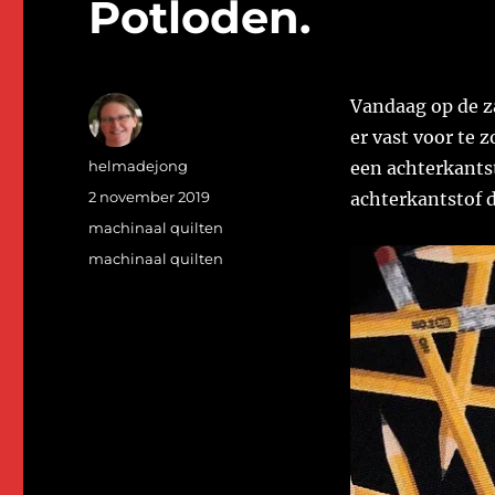
Potloden.
Vandaag op de 
er vast voor te z
Auteur
helmadejong
een achterkantst
Geplaatst
2 november 2019
achterkantstof d
op
Categorieën
machinaal quilten
Tags
machinaal quilten