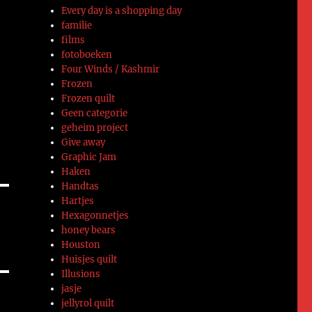
Every day is a shopping day
familie
films
fotoboeken
Four Winds / Kashmir
Frozen
Er
Frozen quilt
f
Geen categorie
geheim project
Give away
Graphic Jam
Haken
Handtas
Hartjes
Hexagonnetjes
honey bears
Houston
Huisjes quilt
Illusions
jasje
jellyrol quilt