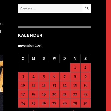
ZOEKEN
Zoeken
naar:
om
op
KALENDER
november 2019
Z
M
D
W
D
V
Z
1
2
3
4
5
6
7
8
9
10
11
12
13
14
15
16
17
18
19
20
21
22
23
24
25
26
27
28
29
30