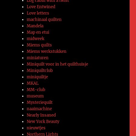
Log cabin with a twist
Love Entwined
Love letters
machinaal quilten
Mandela
Map en etui
midweek
Miems quilts
Miems werkstukken
miniaturen
Miniquilt voor in het quilthuisje
Miniquiltclub
miniquiltje
MKAL
MM-club
museum
Mysteriequilt
naaimachine
Nearly Insaned
New York Beauty
nieuwtjes
Northern Lights