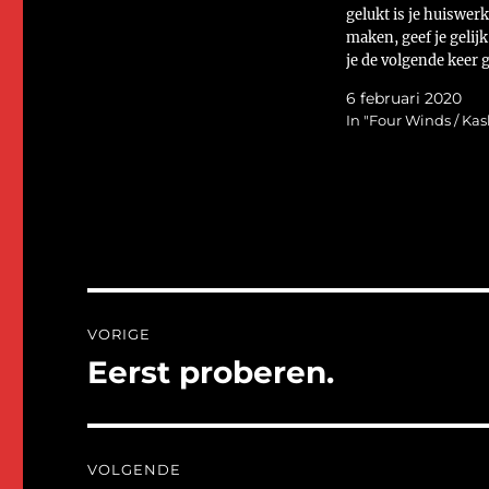
gelukt is je huiswerk
maken, geef je gelij
je de volgende keer 
wil hebben. Naast ve
6 februari 2020
werken aan de huisje
In "Four Winds / Ka
heb ik ook een nieuw
de stapel getrokken.
Four Winds mag…
Bericht
VORIGE
navigatie
Eerst proberen.
Vorig
bericht:
VOLGENDE