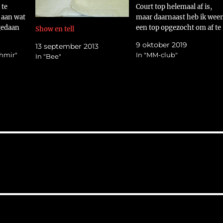
 te
Court top helemaal af is,
k aan wat
maar daarnaast heb ik weer
gedaan
een top opgezocht om af te
Show en tell
rder
maken. Deze keer de
9 oktober 2019
13 september 2013
squilt
molentjes top van de MM-
shmir"
In "MM-club"
In "Bee"
e top uit
club (Marti Michell)
 Deze
https://flic.kr/p/2hsGeTu 
zat nog geen achterkantsto
bij, dus heb ik die gelijk in…