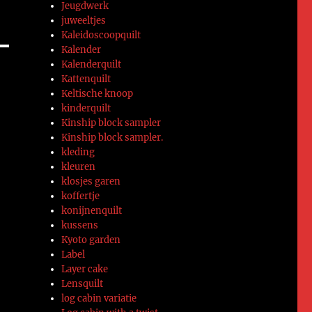
Jeugdwerk
juweeltjes
Kaleidoscoopquilt
Kalender
Kalenderquilt
Kattenquilt
Keltische knoop
kinderquilt
Kinship block sampler
Kinship block sampler.
kleding
kleuren
klosjes garen
koffertje
konijnenquilt
kussens
Kyoto garden
Label
Layer cake
Lensquilt
log cabin variatie