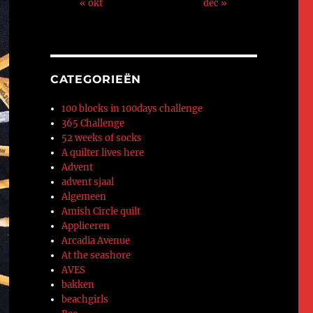
« okt
dec »
CATEGORIEËN
100 blocks in 100days challenge
365 Challenge
52 weeks of socks
A quilter lives here
Advent
advent sjaal
Algemeen
Amish Circle quilt
Appliceren
Arcadia Avenue
At the seashore
AVES
bakken
beachgirls