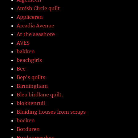
Amish Circle quilt
Appliceren
Arcadia Avenue
At the seashore
AVES
bakken
beachgirls
Bee
Bep's quilts
Birmingham
Bleu birdlane quilt.
blokkenruil
Bluiding houses from scraps
boeken
Borduren
Borduurwerken