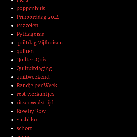
poppenhuis
Prikborddag 2014
Puzzelen
Pythagoras
quiltdag Vijfhuizen
quilten
QuiltersQuiz
Quiltuitdaging
quiltweekend
Randje per Week
rest vierkantjes
ritsenwedstrijd
Row by Row
Sashi ko
schort
scraps