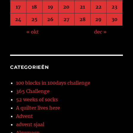
17
18
19
20
21
22
23
24
25
26
27
28
29
30
« okt
dec »
CATEGORIEËN
100 blocks in 100days challenge
365 Challenge
52 weeks of socks
A quilter lives here
Advent
advent sjaal
Algemeen