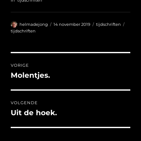
Auteur
Geplaatst
Categorieën
Tags
helmadejong
14 november 2019
tijdschriften
op
tijdschriften
Bericht
VORIGE
navigatie
Molentjes.
Vorig
bericht:
VOLGENDE
Uit de hoek.
Volgend
bericht: