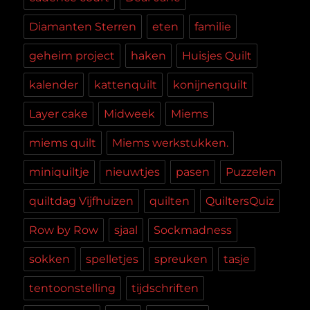
Diamanten Sterren
eten
familie
geheim project
haken
Huisjes Quilt
kalender
kattenquilt
konijnenquilt
Layer cake
Midweek
Miems
miems quilt
Miems werkstukken.
miniquiltje
nieuwtjes
pasen
Puzzelen
quiltdag Vijfhuizen
quilten
QuiltersQuiz
Row by Row
sjaal
Sockmadness
sokken
spelletjes
spreuken
tasje
tentoonstelling
tijdschriften