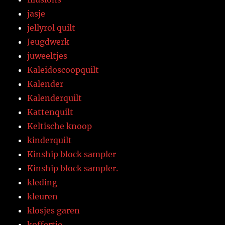
jasje
jellyrol quilt
Jeugdwerk
juweeltjes
Kaleidoscoopquilt
Kalender
Kalenderquilt
Kattenquilt
Keltische knoop
kinderquilt
Kinship block sampler
Kinship block sampler.
kleding
kleuren
klosjes garen
koffertje