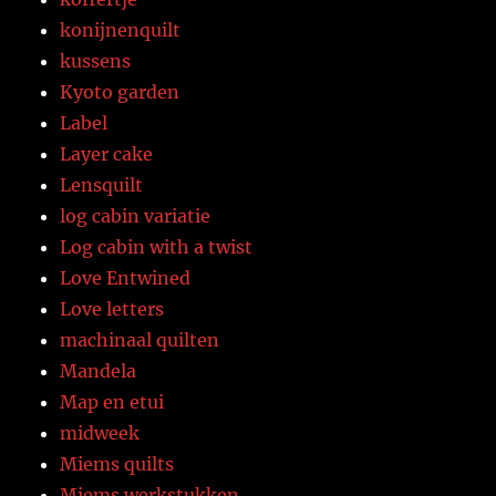
konijnenquilt
kussens
Kyoto garden
Label
Layer cake
Lensquilt
log cabin variatie
Log cabin with a twist
Love Entwined
Love letters
machinaal quilten
Mandela
Map en etui
midweek
Miems quilts
Miems werkstukken