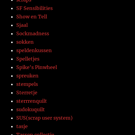
SF Sensibilities
Show en Tell
Sjaal
Sockmadness
sokken
speldenkussen
Spelletjes
Spike's Pinwheel
spreuken
stempels
Sterretje
sterrrenquilt
sudokuquilt
SUS(scrap user system)
tasje
Tassen collectie