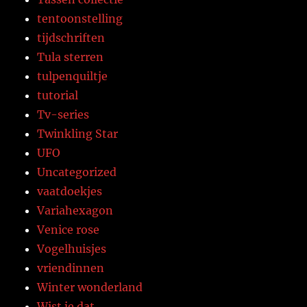
tentoonstelling
tijdschriften
Tula sterren
tulpenquiltje
tutorial
Tv-series
Twinkling Star
UFO
Uncategorized
vaatdoekjes
Variahexagon
Venice rose
Vogelhuisjes
vriendinnen
Winter wonderland
Wist je dat…