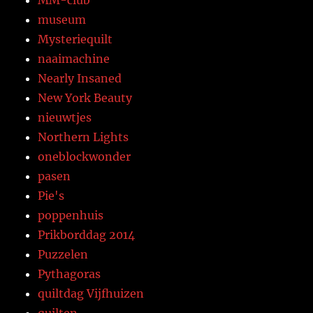
MM-club
museum
Mysteriequilt
naaimachine
Nearly Insaned
New York Beauty
nieuwtjes
Northern Lights
oneblockwonder
pasen
Pie's
poppenhuis
Prikborddag 2014
Puzzelen
Pythagoras
quiltdag Vijfhuizen