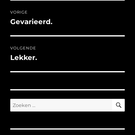
Bericht
VORIGE
navigatie
Gevarieerd.
Vorig
bericht:
VOLGENDE
Lekker.
Volgend
bericht:
ZO
Zoeken
naar: