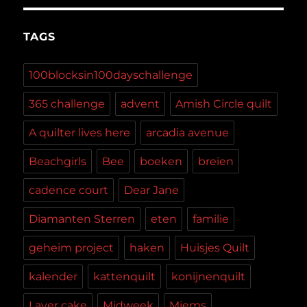
TAGS
100blocksin100dayschallenge
365 challenge
advent
Amish Circle quilt
A quilter lives here
arcadia avenue
Beachgirls
Bee
boeken
breien
cadence court
Dear Jane
Diamanten Sterren
eten
familie
geheim project
haken
Huisjes Quilt
kalender
kattenquilt
konijnenquilt
Layer cake
Midweek
Miems