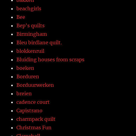
bakken
beachgirls
Bee
Bep's quilts
Birmingham
Bleu birdlane quilt.
blokkenruil
Bluiding houses from scraps
boeken
Borduren
Borduurwerken
breien
cadence court
Capistrano
charmpack quilt
Christmas Fun