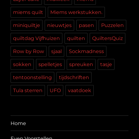
miems quilt
Miems werkstukken.
miniquiltje
nieuwtjes
pasen
Puzzelen
quiltdag Vijfhuizen
quilten
QuiltersQuiz
Row by Row
sjaal
Sockmadness
sokken
spelletjes
spreuken
tasje
tentoonstelling
tijdschriften
Tula sterren
UFO
vaatdoek
Home
Even Voorstellen