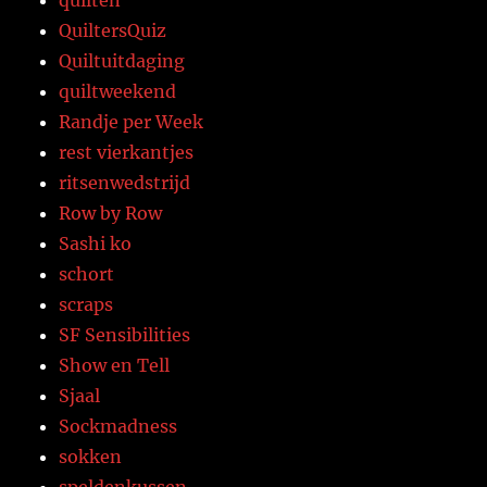
quilten
QuiltersQuiz
Quiltuitdaging
quiltweekend
Randje per Week
rest vierkantjes
ritsenwedstrijd
Row by Row
Sashi ko
schort
scraps
SF Sensibilities
Show en Tell
Sjaal
Sockmadness
sokken