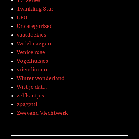
Tv-series
Twinkling Star
UFO
Uncategorized
vaatdoekjes
Variahexagon
Venice rose
Vogelhuisjes
vriendinnen
Winter wonderland
Wist je dat…
zelfkantjes
zpagetti
Zwevend Vlechtwerk