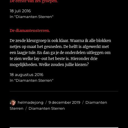
De eerste van zes groepen.
18 juli 2016
In "Diamanten Sterren"
De diamantensterren.
De zesde kleurgroep is ook klaar. Waarna ik alle blokken
netjes op maat het gesneden. De helft is afgewerkt met
een laagje tule. En dan ga je de onderdelen uitleggen om
te zien welke lay-out het beste is. Hieronder drie
mogelijkheden. Welke zouden jullie kiezen?
https://flic.kr/p/L9zSND Groetjes Helma
18 augustus 2016
In "Diamanten Sterren"
Auteur
Geplaatst
Categorieën
helmadejong
9 december 2019
Diamanten
op
Tags
Sterren
Diamanten Sterren