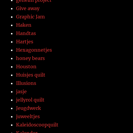
geheim project
Give away
Graphic Jam
Haken
Handtas
Hartjes
Hexagonnetjes
honey bears
Houston
Huisjes quilt
Illusions
jasje
jellyrol quilt
Jeugdwerk
juweeltjes
Kaleidoscoopquilt