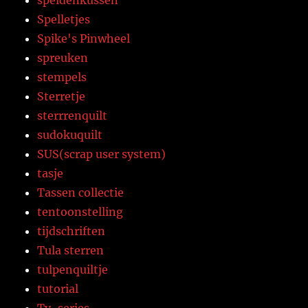
speldenkussen
Spelletjes
Spike's Pinwheel
spreuken
stempels
Sterretje
sterrrenquilt
sudokuquilt
SUS(scrap user system)
tasje
Tassen collectie
tentoonstelling
tijdschriften
Tula sterren
tulpenquiltje
tutorial