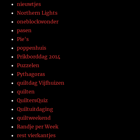
nieuwtjes
Northern Lights
oneblockwonder
pasen
Pie's
poppenhuis
Prikborddag 2014
Puzzelen
Pythagoras
quiltdag Vijfhuizen
quilten
QuiltersQuiz
Quiltuitdaging
quiltweekend
Randje per Week
rest vierkantjes