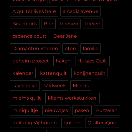
A quilter lives here
arcadia avenue
Beachgirls
Bee
boeken
breien
cadence court
Dear Jane
Diamanten Sterren
eten
familie
geheim project
haken
Huisjes Quilt
kalender
kattenquilt
konijnenquilt
Layer cake
Midweek
Miems
miems quilt
Miems werkstukken.
miniquiltje
nieuwtjes
pasen
Puzzelen
quiltdag Vijfhuizen
quilten
QuiltersQuiz