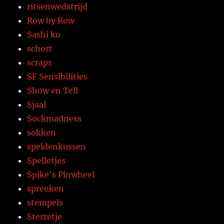
ritsenwedstrijd
Row by Row
Sashi ko
schort
scraps
SF Sensibilities
Show en Tell
Sjaal
Sockmadness
sokken
speldenkussen
Spelletjes
Spike's Pinwheel
spreuken
stempels
Sterretje