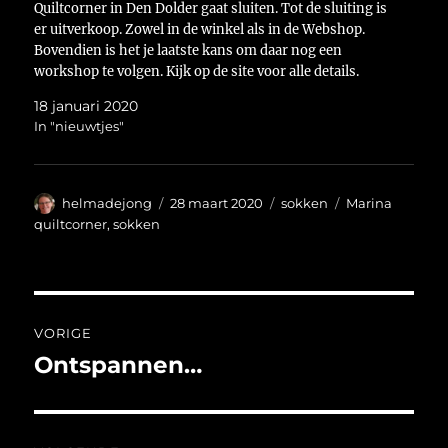
Quiltcorner in Den Dolder gaat sluiten. Tot de sluiting is
er uitverkoop. Zowel in de winkel als in de Webshop.
Bovendien is het je laatste kans om daar nog een
workshop te volgen. Kijk op de site voor alle details.
Klik…
18 januari 2020
In "nieuwtjes"
Auteur
Geplaatst
Categorieën
Tags
helmadejong
28 maart 2020
sokken
Marina
op
quiltcorner
,
sokken
Bericht
VORIGE
navigatie
Ontspannen…
Vorig
bericht: