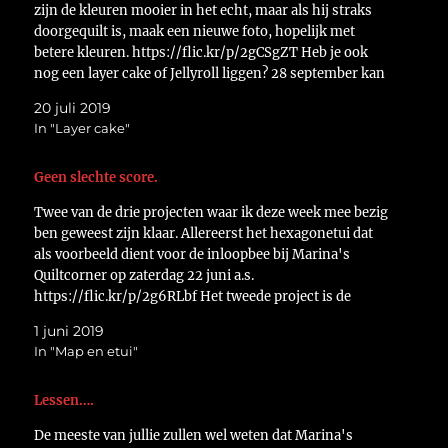
zijn de kleuren mooier in het echt, maar als hij straks
doorgequilt is, maak een nieuwe foto, hopelijk met
betere kleuren. https://flic.kr/p/2gCSgZT Heb je ook
nog een layer cake of Jellyroll liggen? 28 september kan
je…
20 juli 2019
In "Layer cake"
Geen slechte score.
Twee van de drie projecten waar ik deze week mee bezig
ben geweest zijn klaar. Allereerst het hexagonetui dat
als voorbeeld dient voor de inloopbee bij Marina's
Quiltcorner op zaterdag 22 juni a.s.
https://flic.kr/p/2g6RLbf Het tweede project is de
gehaakte shawl. Lastig om goed op de foto te zetten.
1 juni 2019
Eerst…
In "Map en etui"
Lessen….
De meeste van jullie zullen wel weten dat Marina's