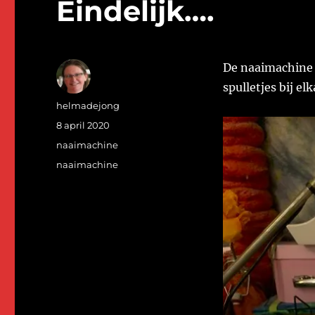
Eindelijk….
De naaimachine s
spulletjes bij el
Auteur
helmadejong
Geplaatst
8 april 2020
op
Categorieën
naaimachine
Tags
naaimachine