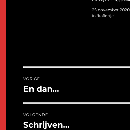
Dit is de inhoud. Hij 
25 november 2020
passend voor haar 
In "koffertje"
naaimachine.
https://flic.kr/p/2
Groetjes Helma
Bericht
VORIGE
navigatie
En dan…
Vorig
bericht:
VOLGENDE
Schrijven…
Volgend