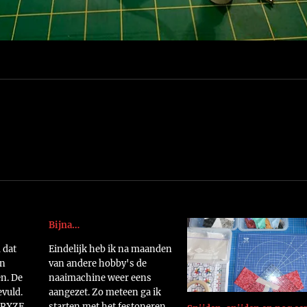
Bijna…
d dat
Eindelijk heb ik na maanden
in
van andere hobby's de
n. De
naaimachine weer eens
evuld.
aangezet. Zo meteen ga ik
kaRXZF
starten met het festoneren