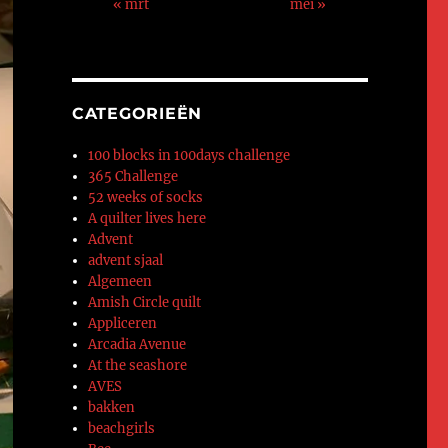
« mrt
mei »
CATEGORIEËN
100 blocks in 100days challenge
365 Challenge
52 weeks of socks
A quilter lives here
Advent
advent sjaal
Algemeen
Amish Circle quilt
Appliceren
Arcadia Avenue
At the seashore
AVES
bakken
beachgirls