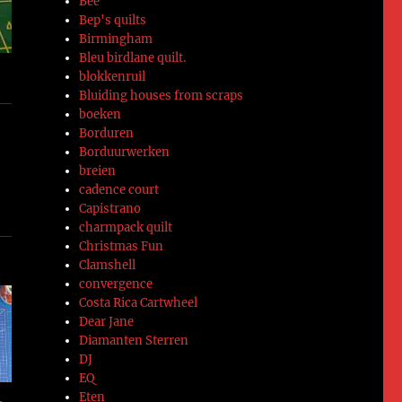
Bee
Bep's quilts
Birmingham
Bleu birdlane quilt.
blokkenruil
Bluiding houses from scraps
boeken
Borduren
Borduurwerken
breien
cadence court
Capistrano
charmpack quilt
Christmas Fun
Clamshell
convergence
Costa Rica Cartwheel
Dear Jane
Diamanten Sterren
DJ
EQ
Eten