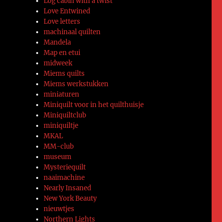
Log cabin with a twist
Love Entwined
Love letters
machinaal quilten
Mandela
Map en etui
midweek
Miems quilts
Miems werkstukken
miniaturen
Miniquilt voor in het quilthuisje
Miniquiltclub
miniquiltje
MKAL
MM-club
museum
Mysteriequilt
naaimachine
Nearly Insaned
New York Beauty
nieuwtjes
Northern Lights