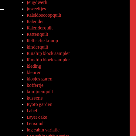
Jeugdwerk
juweeltjes
Kaleidoscoopquilt
Kalender
Kalenderquilt
Kattenquilt
Keltische knoop
kinderquilt
Kinship block sampler
Kinship block sampler.
kleding
kleuren
klosjes garen
koffertje
konijnenquilt
kussens
Kyoto garden
Label
Layer cake
Lensquilt
log cabin variatie