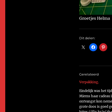
Groetjes Helma
Dit delen:
Gerelateerd
Verpakking.
Eindelijk was het tij
Miems haar cadeau 
ontvangst kon neme
grote doos is goed g
https://flic.kr/p/2