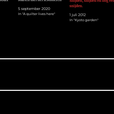
Snijden, snijden en nog ee
is
van de randen. Er zit weer
snijden.
5 september 2020
nieuwe
beweging in.
In "A quilter lives here"
1 juli 2012
https://flic.kr/p/2jDVsiD
In "Kyoto garden"
kaWfQF
Groetjes Helma