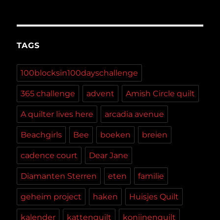
TAGS
100blocksin100dayschallenge
365 challenge
advent
Amish Circle quilt
A quilter lives here
arcadia avenue
Beachgirls
Bee
boeken
breien
cadence court
Dear Jane
Diamanten Sterren
eten
familie
geheim project
haken
Huisjes Quilt
kalender
kattenquilt
konijnenquilt