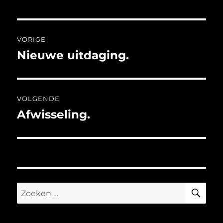
Bericht
VORIGE
navigatie
Nieuwe uitdaging.
Vorig
bericht:
VOLGENDE
Afwisseling.
Volgend
bericht:
ZO
Zoeken
naar: