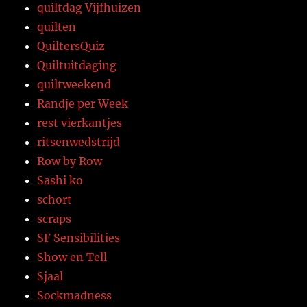
quiltdag Vijfhuizen
quilten
QuiltersQuiz
Quiltuitdaging
quiltweekend
Randje per Week
rest vierkantjes
ritsenwedstrijd
Row by Row
Sashi ko
schort
scraps
SF Sensibilities
Show en Tell
Sjaal
Sockmadness