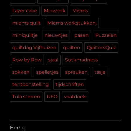
Layer cake
Midweek
Miems
miems quilt
Miems werkstukken.
miniquiltje
nieuwtjes
pasen
Puzzelen
quiltdag Vijfhuizen
quilten
QuiltersQuiz
Row by Row
sjaal
Sockmadness
sokken
spelletjes
spreuken
tasje
tentoonstelling
tijdschriften
Tula sterren
UFO
vaatdoek
Home