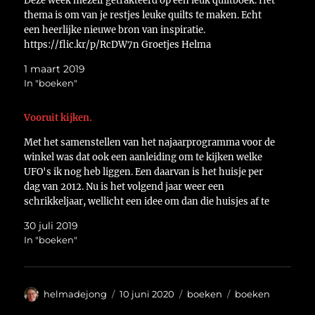
Deze week mezelf getrakteerd op een leuk quiltboek. Het
thema is om van je restjes leuke quilts te maken. Echt
een heerlijke nieuwe bron van inspiratie.
https://flic.kr/p/RcDW7n Groetjes Helma
1 maart 2019
In "boeken"
Vooruit kijken.
Met het samenstellen van het najaarprogramma voor de
winkel was dat ook een aanleiding om te kijken welke
UFO's ik nog heb liggen. Een daarvan is het huisje per
dag van 2012. Nu is het volgend jaar weer een
schrikkeljaar, wellicht een idee om dan die huisjes af te
maken.…
30 juli 2019
In "boeken"
Auteur
Geplaatst
Categorieën
Tags
helmadejong
10 juni 2020
boeken
boeken
op