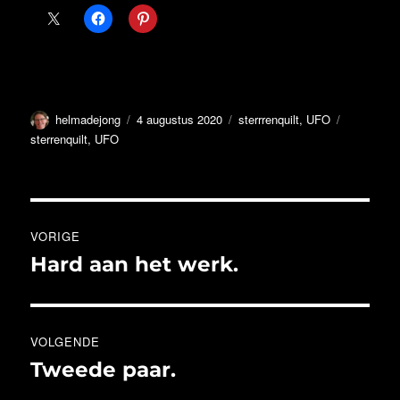
Auteur
Geplaatst
Categorieën
Tags
helmadejong
4 augustus 2020
sterrrenquilt
,
UFO
op
sterrenquilt
,
UFO
Bericht
VORIGE
navigatie
Hard aan het werk.
Vorig
bericht:
VOLGENDE
Tweede paar.
Volgend
bericht: