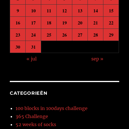
9
10
11
12
13
14
15
16
17
18
19
20
21
22
23
24
25
26
27
28
29
30
31
« jul
sep »
CATEGORIEËN
100 blocks in 100days challenge
365 Challenge
52 weeks of socks