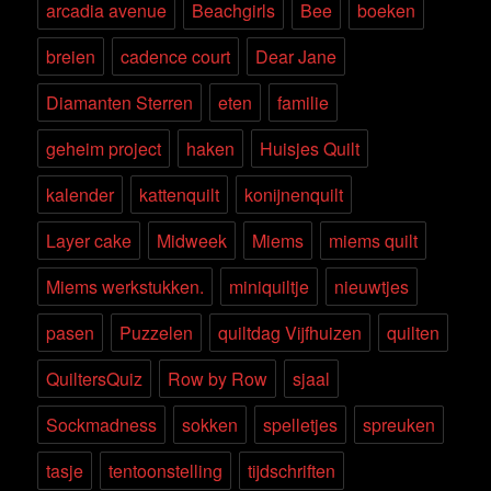
arcadia avenue
Beachgirls
Bee
boeken
breien
cadence court
Dear Jane
Diamanten Sterren
eten
familie
geheim project
haken
Huisjes Quilt
kalender
kattenquilt
konijnenquilt
Layer cake
Midweek
Miems
miems quilt
Miems werkstukken.
miniquiltje
nieuwtjes
pasen
Puzzelen
quiltdag Vijfhuizen
quilten
QuiltersQuiz
Row by Row
sjaal
Sockmadness
sokken
spelletjes
spreuken
tasje
tentoonstelling
tijdschriften