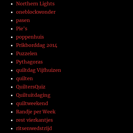
Northern Lights
oneblockwonder
pasen
Pie's
poppenhuis
Prikborddag 2014
Puzzelen
Pythagoras
quiltdag Vijfhuizen
quilten
QuiltersQuiz
Quiltuitdaging
quiltweekend
Randje per Week
rest vierkantjes
ritsenwedstrijd