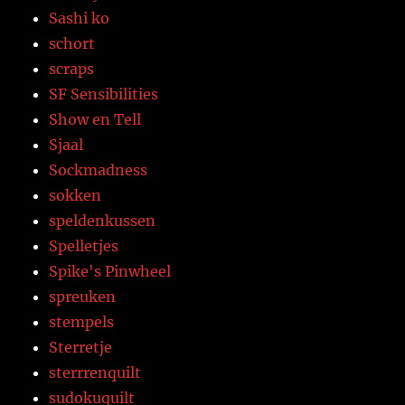
Sashi ko
schort
scraps
SF Sensibilities
Show en Tell
Sjaal
Sockmadness
sokken
speldenkussen
Spelletjes
Spike's Pinwheel
spreuken
stempels
Sterretje
sterrrenquilt
sudokuquilt