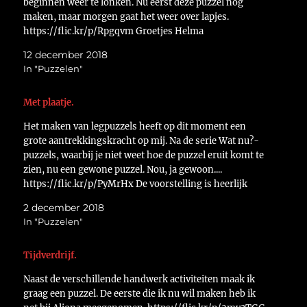
beginnen weer te lonken. Nu eerst deze puzzel nog
maken, maar morgen gaat het weer over lapjes.
https://flic.kr/p/Rpgqvm Groetjes Helma
12 december 2018
In "Puzzelen"
Met plaatje.
Het maken van legpuzzels heeft op dit moment een
grote aantrekkingskracht op mij. Na de serie Wat nu?-
puzzels, waarbij je niet weet hoe de puzzel eruit komt te
zien, nu een gewone puzzel. Nou, ja gewoon....
https://flic.kr/p/PyMrHx De voorstelling is heerlijk
quilterig en de stukjes.... https://flic.kr/p/PyMrMk Ik
2 december 2018
ben voorlopig zoet.…
In "Puzzelen"
Tijdverdrijf.
Naast de verschillende handwerk activiteiten maak ik
graag een puzzel. De eerste die ik nu wil maken heb ik