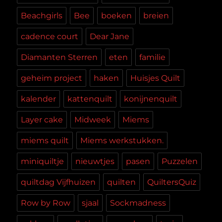
Beachgirls
Bee
boeken
breien
cadence court
Dear Jane
Diamanten Sterren
eten
familie
geheim project
haken
Huisjes Quilt
kalender
kattenquilt
konijnenquilt
Layer cake
Midweek
Miems
miems quilt
Miems werkstukken.
miniquiltje
nieuwtjes
pasen
Puzzelen
quiltdag Vijfhuizen
quilten
QuiltersQuiz
Row by Row
sjaal
Sockmadness