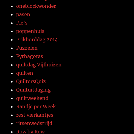
oneblockwonder
pasen
Pie's
poppenhuis
Prikborddag 2014
Puzzelen
Pythagoras
quiltdag Vijfhuizen
quilten
QuiltersQuiz
Quiltuitdaging
quiltweekend
Randje per Week
rest vierkantjes
ritsenwedstrijd
Row by Row