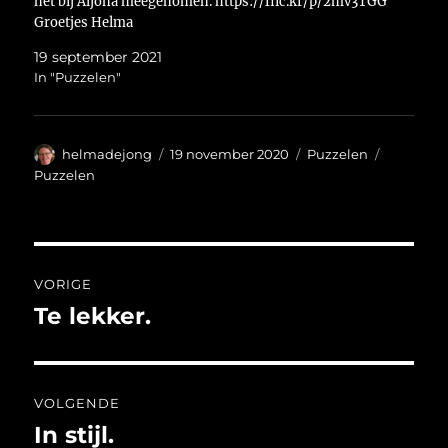
net bij Aljona meegenomen. https://flic.kr/p/2mv3TGG
Groetjes Helma
19 september 2021
In "Puzzelen"
Auteur
Geplaatst
Categorieën
Tags
helmadejong
19 november 2020
Puzzelen
op
Puzzelen
Bericht
VORIGE
navigatie
Te lekker.
Vorig
bericht:
VOLGENDE
In stijl.
Volgend