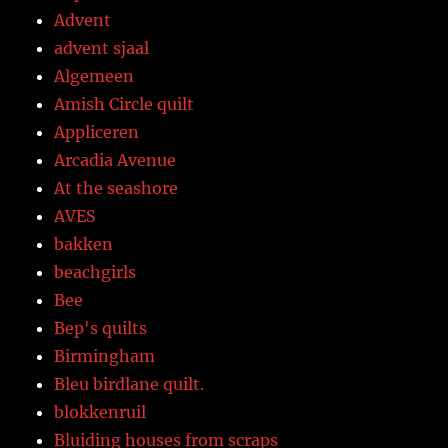
Advent
advent sjaal
Algemeen
Amish Circle quilt
Appliceren
Arcadia Avenue
At the seashore
AVES
bakken
beachgirls
Bee
Bep's quilts
Birmingham
Bleu birdlane quilt.
blokkenruil
Bluiding houses from scraps