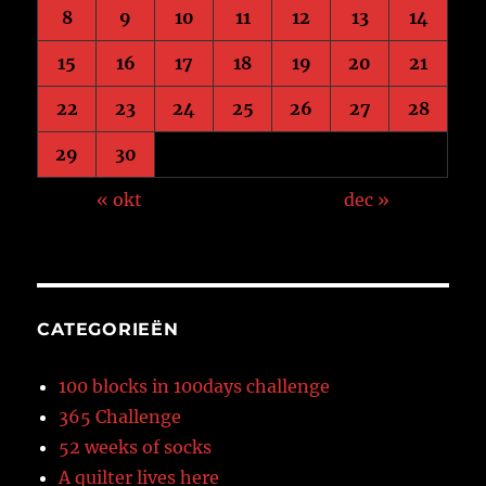
8
9
10
11
12
13
14
15
16
17
18
19
20
21
22
23
24
25
26
27
28
29
30
« okt
dec »
CATEGORIEËN
100 blocks in 100days challenge
365 Challenge
52 weeks of socks
A quilter lives here