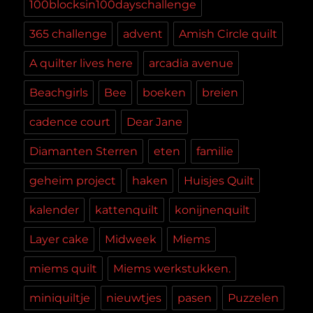
100blocksin100dayschallenge
365 challenge
advent
Amish Circle quilt
A quilter lives here
arcadia avenue
Beachgirls
Bee
boeken
breien
cadence court
Dear Jane
Diamanten Sterren
eten
familie
geheim project
haken
Huisjes Quilt
kalender
kattenquilt
konijnenquilt
Layer cake
Midweek
Miems
miems quilt
Miems werkstukken.
miniquiltje
nieuwtjes
pasen
Puzzelen