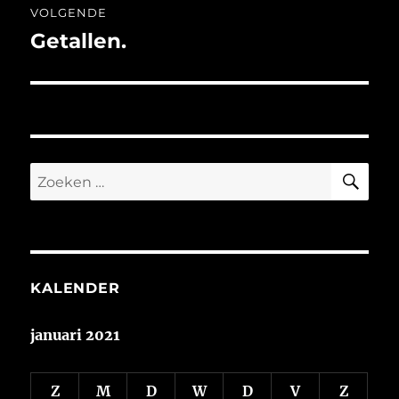
VOLGENDE
Getallen.
Volgend
bericht:
ZO
Zoeken
naar:
KALENDER
januari 2021
Z
M
D
W
D
V
Z