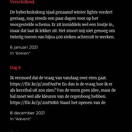
Verschillend.
De hyberknitalong sjaal genaamd winter lights vordert
gestaag, nog steeds een paar dagen voor op het
voorgestelde schema. Er zit inmiddels wel een foutje in,
maar dat laat ik lekker zit. Het stoort mij niet genoeg om
twintig toeren van bijna 400 steken achteruit te werken.
Er is een groot…
6 januari 2021
In "breien"
Dag 8
Ik vermoed dat de vraag van vandaag over eten gaat.
https://flic.kr/p/2mPAxFw En dan is de vraag hoe ik er
als kerstbal uit zou zien? Van de vorm geen idee, maar de
bal moet wel alle kleuren van de regenboog hebben.
https://flic.kr/p/2mPziK6 Naast het openen van de
kalenders heb ik iedere…
8 december 2021
In "Advent"