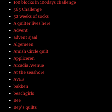
100 blocks in 100days challenge
365 Challenge
52 weeks of socks
A quilter lives here
Advent
advent sjaal
Algemeen
Amish Circle quilt
Appliceren
Arcadia Avenue
At the seashore
AVES
bakken
beachgirls
Bee
Bep's quilts