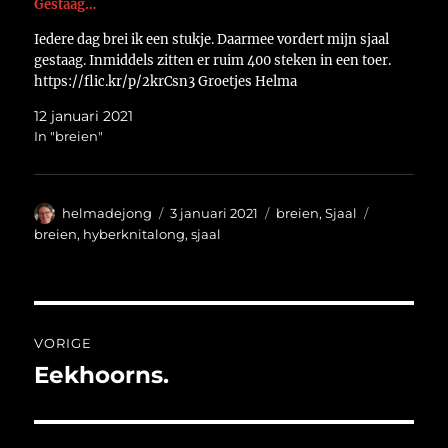
Gestaag…
Iedere dag brei ik een stukje. Daarmee vordert mijn sjaal
gestaag. Inmiddels zitten er ruim 400 steken in een toer.
https://flic.kr/p/2krCsn3 Groetjes Helma
12 januari 2021
In "breien"
Auteur
Geplaatst
Categorieën
Tags
helmadejong
3 januari 2021
breien
,
Sjaal
op
breien
,
hyberknitalong
,
sjaal
Bericht
VORIGE
navigatie
Eekhoorns.
Vorig
bericht: