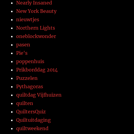
Nearly Insaned
New York Beauty
nieuwtjes
Northern Lights
oneblockwonder
pasen
Pie's
poppenhuis
Prikborddag 2014
Puzzelen
Pythagoras
quiltdag Vijfhuizen
quilten
QuiltersQuiz
Quiltuitdaging
quiltweekend