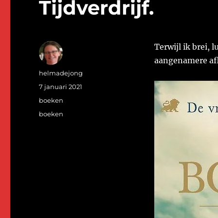
Tijdverdrijf.
Terwijl ik brei, 
aangenamere afl
Auteur
helmadejong
Geplaatst
7 januari 2021
op
Categorieën
boeken
Tags
boeken