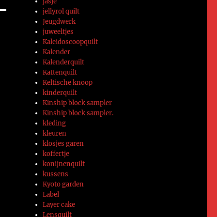
jasje
jellyrol quilt
Jeugdwerk
juweeltjes
Kaleidoscoopquilt
Kalender
Kalenderquilt
Kattenquilt
Keltische knoop
kinderquilt
Kinship block sampler
Kinship block sampler.
kleding
kleuren
klosjes garen
koffertje
konijnenquilt
kussens
Kyoto garden
Label
Layer cake
Lensquilt