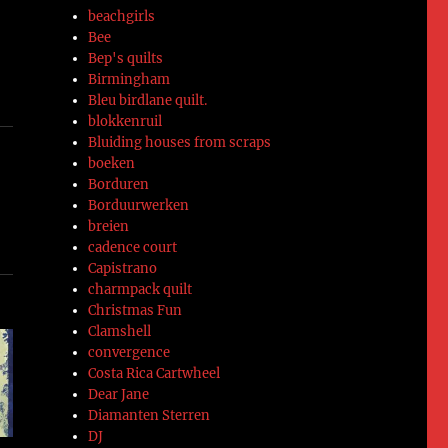
beachgirls
Bee
Bep's quilts
Birmingham
Bleu birdlane quilt.
blokkenruil
Bluiding houses from scraps
boeken
Borduren
Borduurwerken
breien
cadence court
Capistrano
charmpack quilt
Christmas Fun
Clamshell
convergence
Costa Rica Cartwheel
Dear Jane
Diamanten Sterren
DJ