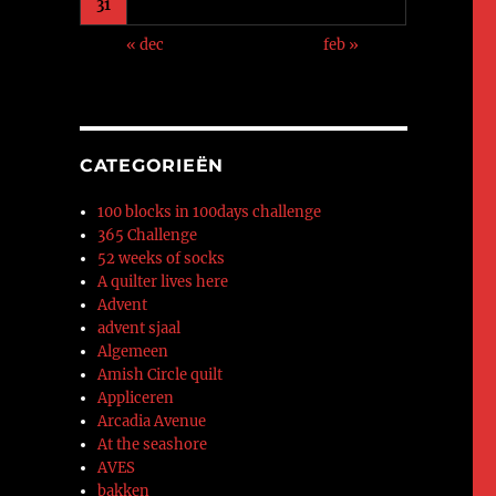
31
« dec
feb »
CATEGORIEËN
100 blocks in 100days challenge
365 Challenge
52 weeks of socks
A quilter lives here
Advent
advent sjaal
Algemeen
Amish Circle quilt
Appliceren
Arcadia Avenue
At the seashore
AVES
bakken