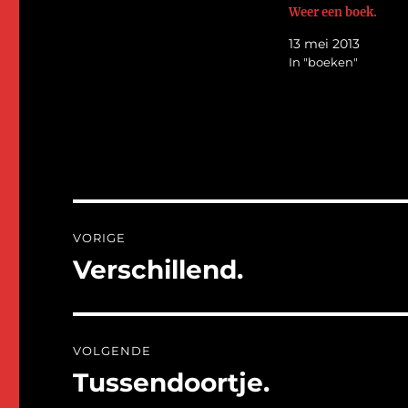
Weer een boek.
13 mei 2013
In "boeken"
Bericht
VORIGE
navigatie
Verschillend.
Vorig
bericht:
VOLGENDE
Tussendoortje.
Volgend
bericht: