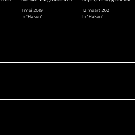
jk te
geblockt te worden. Toch
Groetjes Helma
1 mei 2019
12 maart 2021
ik nu een
maar even zo op de foto
In "Haken"
In "Haken"
jaal die
gezet. Door het puntje van
 aan het
mijn schoen krijg je een
amen er
klein beetje beeld hoe…