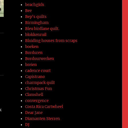
beachgirls
Bee
Bep's quilts
Birmingham
Bleu birdlane quilt.
blokkenruil
Bluiding houses from scraps
boeken
Borduren
Borduurwerken
breien
cadence court
Capistrano
charmpack quilt
Christmas Fun
Clamshell
convergence
Costa Rica Cartwheel
k
Dear Jane
Diamanten Sterren
DJ