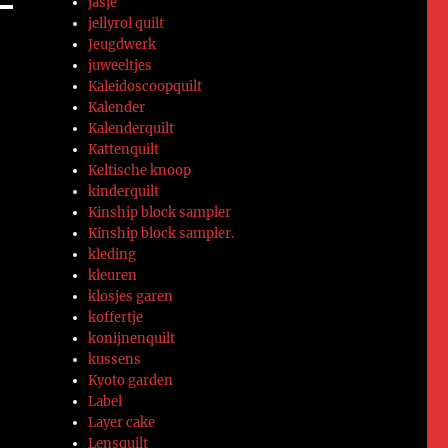
jasje
jellyrol quilt
Jeugdwerk
juweeltjes
Kaleidoscoopquilt
Kalender
Kalenderquilt
Kattenquilt
Keltische knoop
kinderquilt
Kinship block sampler
Kinship block sampler.
kleding
kleuren
klosjes garen
koffertje
konijnenquilt
kussens
Kyoto garden
Label
Layer cake
Lensquilt