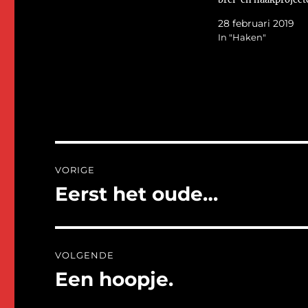
tot een project tegeli
28 februari 2019
beperken. Toch heb 
In "Haken"
UFO gevonden. Een s
ik twee jaar geleden
haken was. Toen kw
konijnen voor…
Bericht
VORIGE
navigatie
Eerst het oude…
Vorig
bericht:
VOLGENDE
Een hoopje.
Volgend
bericht: