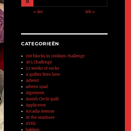
31
« dec
feb »
CATEGORIEËN
100 blocks in 100days challenge
365 Challenge
52 weeks of socks
A quilter lives here
Advent
advent sjaal
Algemeen
Amish Circle quilt
Appliceren
Arcadia Avenue
At the seashore
AVES
bakken