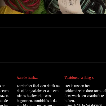
Aan de haak…
Vaatdoek-vrijdag 4
s en
Eerder liet ik al zien dat ik na
Het is tussen het
jecten
de zijde sjaal alweer aan een
sokkenbreien door toch oo
bazen.
nieuw haakwerkje was
deze week een vaatdoek te
met de
begonnen. Inmiddels is dat
haken.
en het
ook klaar om gewassen en
https://flic.kr/p/2kKfuZi