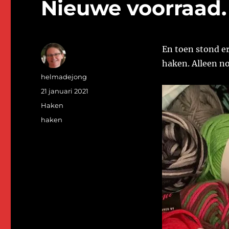
Nieuwe voorraad.
En toen stond er
haken. Alleen n
Auteur
helmadejong
Geplaatst
21 januari 2021
op
Categorieën
Haken
Tags
haken