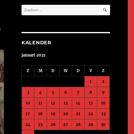
ZOEKEN
Zoeken
naar:
s
KALENDER
januari 2021
Z
M
D
W
D
V
Z
1
2
3
4
5
6
7
8
9
10
11
12
13
14
15
16
17
18
19
20
21
22
23
24
25
26
27
28
29
30