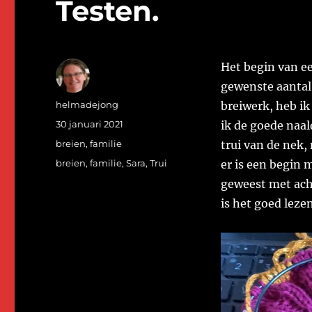
Testen.
Het begin van een
gewenste aantal
Auteur
helmadejong
breiwerk, heb ik
Geplaatst
30 januari 2021
ik de goede naal
op
Categorieën
breien
,
familie
trui van de nek,
Tags
breien
,
familie
,
Sara
,
Trui
er is een begin 
geweest met ach
is het goed leze