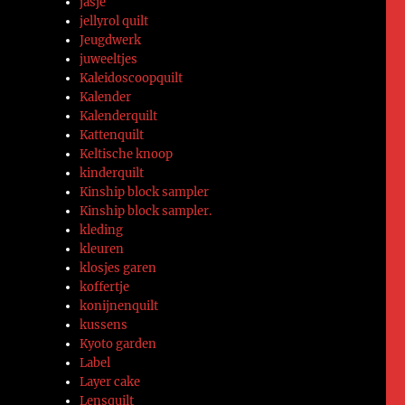
jasje
jellyrol quilt
Jeugdwerk
juweeltjes
Kaleidoscoopquilt
Kalender
Kalenderquilt
Kattenquilt
Keltische knoop
kinderquilt
Kinship block sampler
Kinship block sampler.
kleding
kleuren
klosjes garen
koffertje
konijnenquilt
kussens
Kyoto garden
Label
Layer cake
Lensquilt