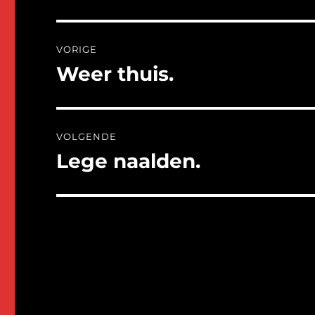
Bericht
VORIGE
navigatie
Weer thuis.
Vorig
bericht:
VOLGENDE
Lege naalden.
Volgend
bericht: