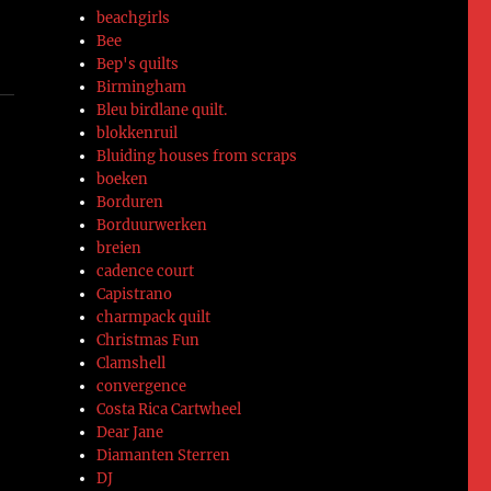
beachgirls
Bee
Bep's quilts
Birmingham
Bleu birdlane quilt.
blokkenruil
Bluiding houses from scraps
boeken
Borduren
Borduurwerken
breien
cadence court
Capistrano
charmpack quilt
y
Christmas Fun
Clamshell
convergence
Costa Rica Cartwheel
Dear Jane
Diamanten Sterren
DJ