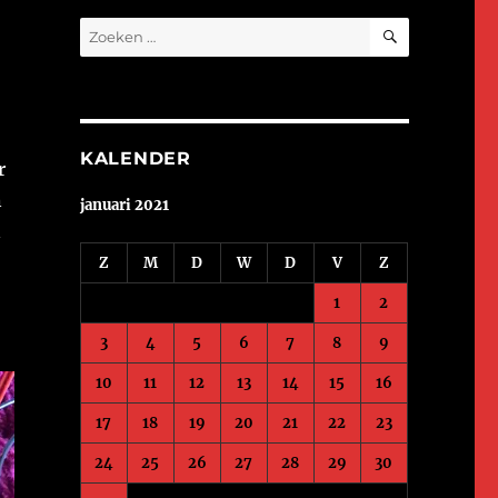
ZOEKEN
Zoeken
naar:
KALENDER
r
n
januari 2021
n
Z
M
D
W
D
V
Z
1
2
3
4
5
6
7
8
9
10
11
12
13
14
15
16
17
18
19
20
21
22
23
24
25
26
27
28
29
30