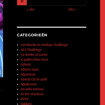
31
« dec
feb »
CATEGORIEËN
100 blocks in 100days challenge
365 Challenge
52 weeks of socks
A quilter lives here
Advent
advent sjaal
Algemeen
Amish Circle quilt
Appliceren
Arcadia Avenue
At the seashore
AVES
bakken