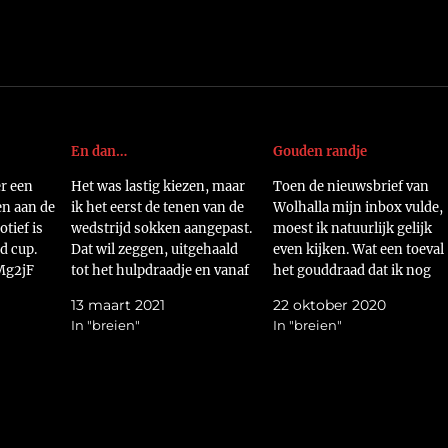
En dan…
Gouden randje
er een
Het was lastig kiezen, maar
Toen de nieuwsbrief van
en aan de
ik het eerst de tenen van de
Wolhalla mijn inbox vulde,
otief is
wedstrijd sokken aangepast.
moest ik natuurlijk gelijk
d cup.
Dat wil zeggen, uitgehaald
even kijken. Wat een toeval
kMg2jF
tot het hulpdraadje en vanaf
het gouddraad dat ik nog
daar gelijk een nieuwe teen
moest hebben voor de harr
13 maart 2021
22 oktober 2020
gebreid.
potter trui was in de
In "breien"
In "breien"
https://flic.kr/p/2kKxz4r Nu
aanbieding.
kan ik deze sokken lekker
https://flic.kr/p/2k2AvGy
zelf dragen.
Natuurlijk moesten er ook
https://flic.kr/p/2kKxz4m
nog een paar
En toen waren mijn handen
sokkenwolletjes besteld
leeg. Ik had geen zin…
worden.