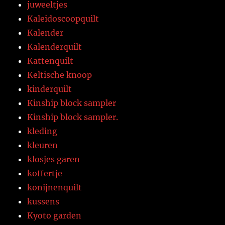
juweeltjes
Kaleidoscoopquilt
Kalender
Kalenderquilt
Kattenquilt
Keltische knoop
kinderquilt
Kinship block sampler
Kinship block sampler.
kleding
kleuren
klosjes garen
koffertje
konijnenquilt
kussens
Kyoto garden