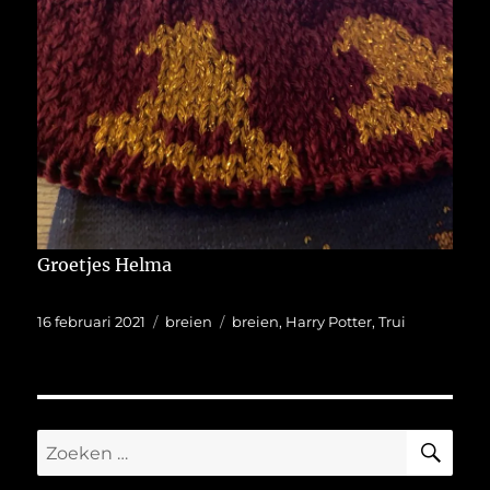
Groetjes Helma
Geplaatst
Categorieën
Tags
16 februari 2021
breien
breien
,
Harry Potter
,
Trui
op
ZO
Zoeken
naar: