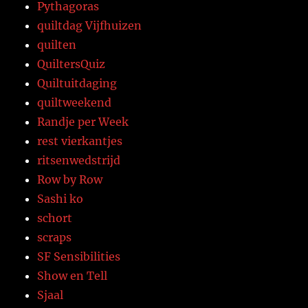
Pythagoras
quiltdag Vijfhuizen
quilten
QuiltersQuiz
Quiltuitdaging
quiltweekend
Randje per Week
rest vierkantjes
ritsenwedstrijd
Row by Row
Sashi ko
schort
scraps
SF Sensibilities
Show en Tell
Sjaal