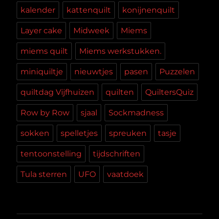
kalender
kattenquilt
konijnenquilt
Layer cake
Midweek
Miems
miems quilt
Miems werkstukken.
miniquiltje
nieuwtjes
pasen
Puzzelen
quiltdag Vijfhuizen
quilten
QuiltersQuiz
Row by Row
sjaal
Sockmadness
sokken
spelletjes
spreuken
tasje
tentoonstelling
tijdschriften
Tula sterren
UFO
vaatdoek