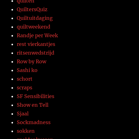
quilten
QuiltersQuiz
Quiltuitdaging
quiltweekend
Randje per Week
rest vierkantjes
ritsenwedstrijd
Row by Row
Sashi ko
schort
scraps
SF Sensibilities
Show en Tell
Sjaal
Sockmadness
sokken