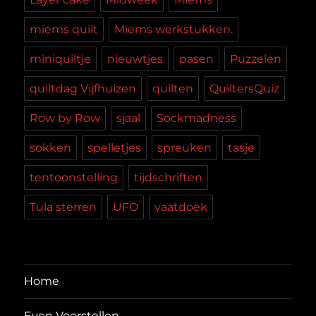
miems quilt
Miems werkstukken.
miniquiltje
nieuwtjes
pasen
Puzzelen
quiltdag Vijfhuizen
quilten
QuiltersQuiz
Row by Row
sjaal
Sockmadness
sokken
spelletjes
spreuken
tasje
tentoonstelling
tijdschriften
Tula sterren
UFO
vaatdoek
Home
Even Voorstellen