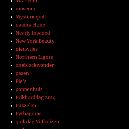
MM-club
museum
Mysteriequilt
naaimachine
Nearly Insaned
New York Beauty
nieuwtjes
Northern Lights
oneblockwonder
pasen
Pie's
poppenhuis
Prikborddag 2014
Puzzelen
Pythagoras
quiltdag Vijfhuizen