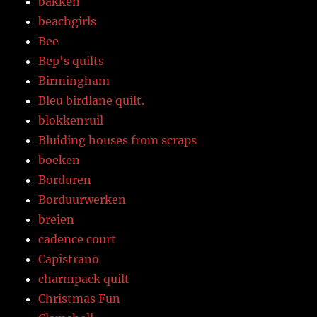
bakken
beachgirls
Bee
Bep's quilts
Birmingham
Bleu birdlane quilt.
blokkenruil
Bluiding houses from scraps
boeken
Borduren
Borduurwerken
breien
cadence court
Capistrano
charmpack quilt
Christmas Fun