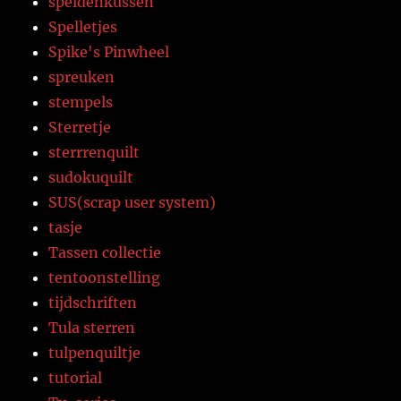
speldenkussen
Spelletjes
Spike's Pinwheel
spreuken
stempels
Sterretje
sterrrenquilt
sudokuquilt
SUS(scrap user system)
tasje
Tassen collectie
tentoonstelling
tijdschriften
Tula sterren
tulpenquiltje
tutorial