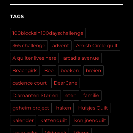
TAGS
100blocksin100dayschallenge
365 challenge
advent
Amish Circle quilt
A quilter lives here
arcadia avenue
Beachgirls
Bee
boeken
breien
cadence court
Dear Jane
Diamanten Sterren
eten
familie
geheim project
haken
Huisjes Quilt
kalender
kattenquilt
konijnenquilt
Layer cake
Midweek
Miems