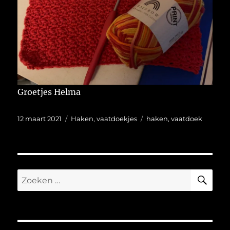
Groetjes Helma
Geplaatst
Categorieën
Tags
12 maart 2021
Haken
,
vaatdoekjes
haken
,
vaatdoek
op
ZO
Zoeken
naar: