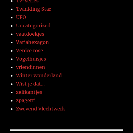
Tv-series
Twinkling Star
UFO
Uncategorized
vaatdoekjes
Variahexagon
Venice rose
Vogelhuisjes
vriendinnen
Winter wonderland
Wist je dat…
zelfkantjes
zpagetti
Zwevend Vlechtwerk