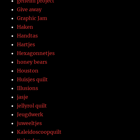
geheim project
Give away
Graphic Jam
Haken
Handtas
Hartjes
Hexagonnetjes
honey bears
Houston
Huisjes quilt
Illusions
jasje
jellyrol quilt
Jeugdwerk
juweeltjes
Kaleidoscoopquilt