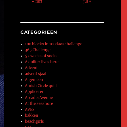
« mrt
jul »
CATEGORIEËN
100 blocks in 100days challenge
365 Challenge
52 weeks of socks
A quilter lives here
Advent
advent sjaal
Algemeen
Amish Circle quilt
Appliceren
Arcadia Avenue
At the seashore
AVES
bakken
beachgirls