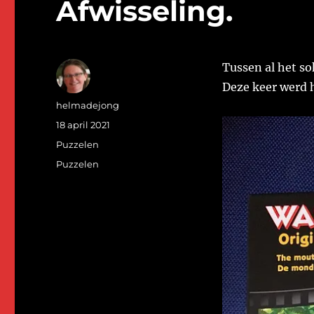
Afwisseling.
Tussen al het so
Deze keer werd h
Auteur
helmadejong
Geplaatst
18 april 2021
op
Categorieën
Puzzelen
Tags
Puzzelen