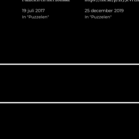
puzzelen. Nee, deze keer heb
omdat het nu kan ook maar
19 juli 2017
25 december 2019
ik een Was Gij-puzzel te
even een foto van wat het
In "Puzzelen"
In "Puzzelen"
pakken. Voor wie niet weet
moet gaan worden.
waar ik het over heb. Bij deze
https://flic.kr/p/2i51N1B
puzzels staat op de doos…
Groetjes Helma