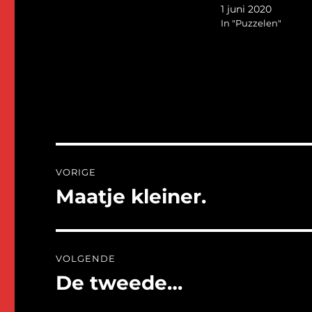
1 juni 2020
In "Puzzelen"
Bericht
VORIGE
navigatie
Maatje kleiner.
Vorig
bericht:
VOLGENDE
De tweede…
Volgend
bericht: