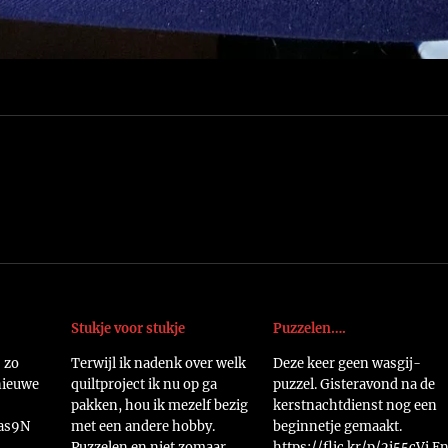
Stukje voor stukje
Puzzelen….
 zo
Terwijl ik nadenk over welk
Deze keer geen wasgij-
 nieuwe
quiltproject ik nu op ga
puzzel. Gisteravond na de
pakken, hou ik mezelf bezig
kerstnachtdienst nog een
8as9N
met een andere hobby.
beginnetje gemaakt.
Puzzelen en niet zomaar
https://flic.kr/p/2i55cVi E