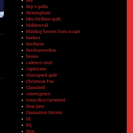
Bee
Bep's quilts
Birmingham
Bleu birdlane quilt.
blokkenruil
Bluiding houses from scraps
boeken
Borduren
Borduurwerken
breien
cadence court
Capistrano
charmpack quilt
Christmas Fun
Clamshell
convergence
Costa Rica Cartwheel
Dear Jane
Diamanten Sterren
DJ
EQ
Eten
n