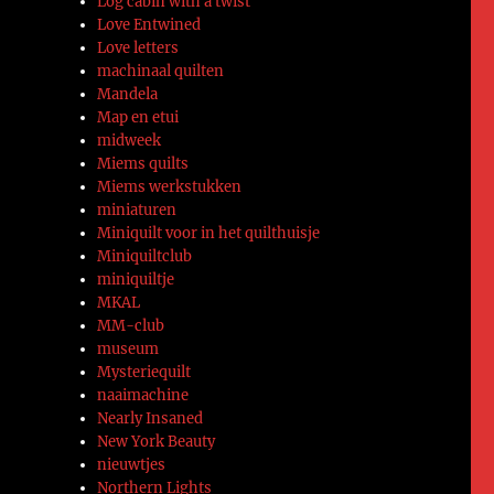
Log cabin with a twist
Love Entwined
Love letters
machinaal quilten
Mandela
Map en etui
midweek
Miems quilts
Miems werkstukken
miniaturen
Miniquilt voor in het quilthuisje
Miniquiltclub
miniquiltje
MKAL
MM-club
museum
Mysteriequilt
naaimachine
Nearly Insaned
New York Beauty
nieuwtjes
Northern Lights