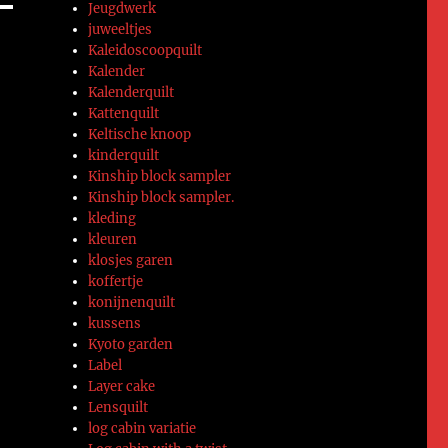
Jeugdwerk
juweeltjes
Kaleidoscoopquilt
Kalender
Kalenderquilt
Kattenquilt
Keltische knoop
kinderquilt
Kinship block sampler
Kinship block sampler.
kleding
kleuren
klosjes garen
koffertje
konijnenquilt
kussens
Kyoto garden
Label
Layer cake
Lensquilt
log cabin variatie