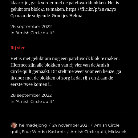
klaar zijn, ga ik verder met de patchworkblokken. Het is
gelukt om blok 41 te maken. https://flic.kr/p/2nPa4yo
Op naar de volgende. Groetjes Helma
26 september 2022
In "Amish Circle quilt"
Rij vier.
Het is met gelukt om nog een patchwork blok te maken.
Hiermee zijn alle blokken van rij vier van de Amish
Circle quilt gemaakt. Dit stelt me weer voor een keuze, ga
ik door met de blokken of zorg ik dat rij 3 en 4 aan de
eerste twee komen?…
28 september 2022
In "Amish Circle quilt"
Auteur
Geplaatst
Categorieën
helmadejong
24 november 2021
Amish Circle
op
Tags
quilt
,
Four Winds / Kashmir
Amish Circle quilt
,
Midweek