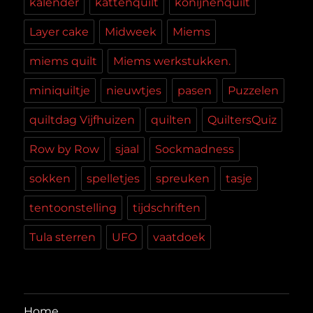
kalender
kattenquilt
konijnenquilt
Layer cake
Midweek
Miems
miems quilt
Miems werkstukken.
miniquiltje
nieuwtjes
pasen
Puzzelen
quiltdag Vijfhuizen
quilten
QuiltersQuiz
Row by Row
sjaal
Sockmadness
sokken
spelletjes
spreuken
tasje
tentoonstelling
tijdschriften
Tula sterren
UFO
vaatdoek
Home