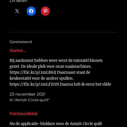
Dit delen:
Gerelateerd
Starten…
Bij aankomst hebben weer eerst de tuintafel binnen
gezet. De ideale plek voor onze naaimachines.
https://flic.kr/p/2mLB6iJ Daarnaast staat de
keukentafel voor de andere spullen.
https://flic.kr/p/2mLFZGN Daarna heb ik eerst het elfde
applicatieblok van de amish circle quilt afgemaakt. De
23 november 2021
quilt winkel zag er voor mijn actie zo uit.
In "Amish Circle quilt"
https://flic.kr/p/2mLEysA In…
Patchworkblok
Nu de applicatie-blokken voor de Amish Circle quilt