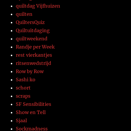
quiltdag Vijfhuizen
quilten
QuiltersQuiz
Quiltuitdaging
quiltweekend
Randje per Week
rest vierkantjes
ritsenwedstrijd
Row by Row
Sashi ko
schort
scraps
SF Sensibilities
Show en Tell
Sjaal
Sockmadness