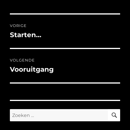
Bericht
VORIGE
navigatie
Starten…
Vorig
bericht:
VOLGENDE
Vooruitgang
Volgend
bericht:
ZO
Zoeken
naar: