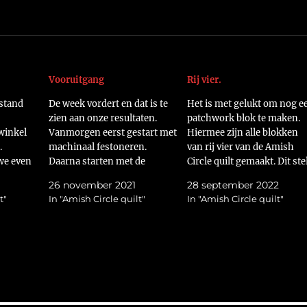
Vooruitgang
Rij vier.
stand
De week vordert en dat is te
Het is met gelukt om nog e
zien aan onze resultaten.
patchwork blok te maken.
twinkel
Vanmorgen eerst gestart met
Hiermee zijn alle blokken
.
machinaal festoneren.
van rij vier van de Amish
we even
Daarna starten met de
Circle quilt gemaakt. Dit ste
werden
sashings. Op de foto zie je dat
me weer voor een keuze, ga
26 november 2021
28 september 2022
n. Koffie
ik mijn blokken nu in de rij
ik door met de blokken of
t"
In "Amish Circle quilt"
In "Amish Circle quilt"
e
aan elkaar kan gaan zetten.
zorg ik dat rij 3 en 4 aan de
en
https://flic.kr/p/2mLYUsS
eerste twee komen?…
de foto
Bep is tussen door ook nog
bezig geweest om…
mLNtQF
iet…