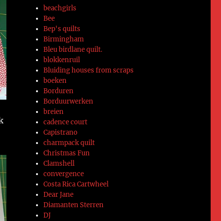
beachgirls
Bee
Bep's quilts
Birmingham
Bleu birdlane quilt.
blokkenruil
Bluiding houses from scraps
boeken
Borduren
Borduurwerken
breien
k
cadence court
Capistrano
charmpack quilt
Christmas Fun
Clamshell
convergence
Costa Rica Cartwheel
Dear Jane
Diamanten Sterren
DJ