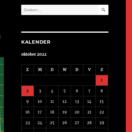
ZOEKEN
Zoeken
naar:
j
KALENDER
oktober 2022
Z
M
D
W
D
V
Z
1
2
3
4
5
6
7
8
9
10
11
12
13
14
15
16
17
18
19
20
21
22
23
24
25
26
27
28
29