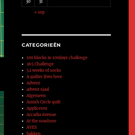
30
31
« sep
CATEGORIEËN
100 blocks in 100days challenge
365 Challenge
52 weeks of socks
A quilter lives here
Advent
advent sjaal
Algemeen
Amish Circle quilt
Appliceren
Arcadia Avenue
At the seashore
AVES
bakken