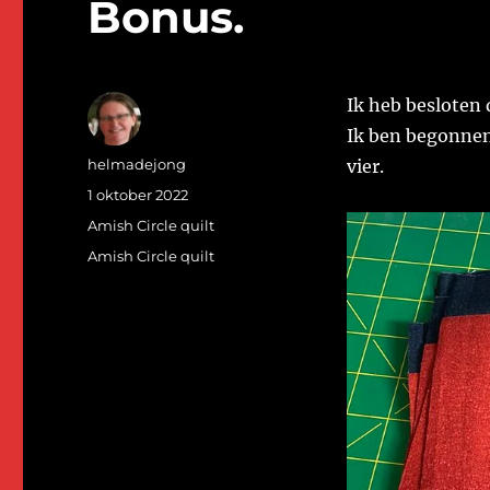
Bonus.
Ik heb besloten 
Ik ben begonnen 
Auteur
helmadejong
vier.
Geplaatst
1 oktober 2022
op
Categorieën
Amish Circle quilt
Tags
Amish Circle quilt