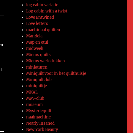
log cabin variatie
Log cabin with a twist
Love Entwined
Love letters
machinaal quilten
Mandela
Map en etui
en
midweek
Miems quilts
Miems werkstukken
miniaturen
lt
Miniquilt voor in het quilthuisje
Miniquiltclub
miniquiltje
MKAL
MM-club
museum
Mysteriequilt
naaimachine
Nearly Insaned
New York Beauty