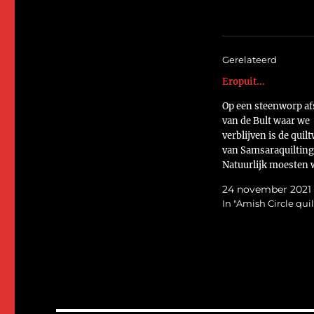
Gerelateerd
Eropuit…
Op een steenworp af
van de Bult waar we
verblijven is de quil
van Samsaraquilting
Natuurlijk moesten 
bij haar langs. Wat 
24 november 2021
we gezellig ontvange
In "Amish Circle quil
en thee met heerlijk
chocoladecake en e
miniworkshopje. Op 
het resultaat een
kerstornament.
https://flic.kr/p/2
En als quilter ga je n