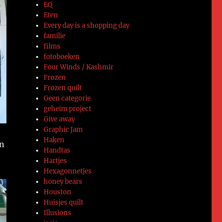
EQ
Eten
Every day is a shopping day
familie
films
fotoboeken
Four Winds / Kashmir
Frozen
Frozen quilt
Geen categorie
geheim project
Give away
Graphic Jam
Haken
en
Handtas
Hartjes
Hexagonnetjes
honey bears
Houston
Huisjes quilt
Illusions