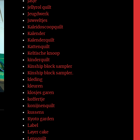
jasje
jellyrol quilt
Jeugdwerk
juweeltjes
Kaleidoscoopquilt
Kalender
Kalenderquilt
Kattenquilt
Keltische knoop
kinderquilt
Kinship block sampler
Kinship block sampler.
kleding
kleuren
klosjes garen
koffertje
konijnenquilt
kussens
Kyoto garden
Label
Layer cake
Lensquilt