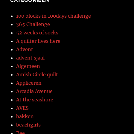
CATEGORIEËN
100 blocks in 100days challenge
365 Challenge
52 weeks of socks
A quilter lives here
Advent
advent sjaal
Algemeen
Amish Circle quilt
Appliceren
Arcadia Avenue
At the seashore
AVES
bakken
beachgirls
Bee