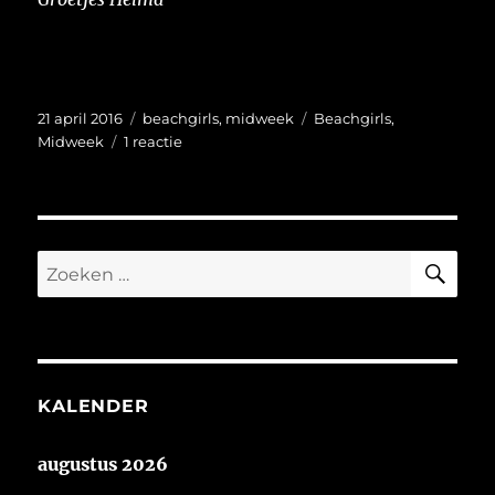
Geplaatst
Categorieën
Tags
21 april 2016
beachgirls
,
midweek
Beachgirls
,
op
op
Midweek
1 reactie
Woensdag
op
Texel
ZO
Zoeken
naar:
KALENDER
augustus 2026