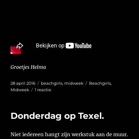
Groetjes Helma
Geplaatst
Categorieën
Tags
28 april 2016
beachgirls
,
midweek
Beachgirls
,
op
op
Midweek
1 reactie
Nagenieten…
Donderdag op Texel.
Niet iedereen hangt zijn werkstuk aan de muur.