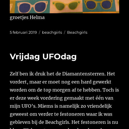
groetjes Helma
Geplaatst
Categorieën
Tags
5 februari 2019
beachgirls
Beachgirls
op
Vrijdag UFOdag
Zelf ben ik druk het de Diamantensterren. Het
vordert, maar er moet nog een hard gewerkt
worden om de top morgen af te hebben. Toch is
er deze week vordering gemaakt met één van
mijn UFO’s. Miems is namelijk zo vriendelijk
geweest om verder te festoneren waar ik was
gebleven bij de Beachgirls. Het festoneren is nu