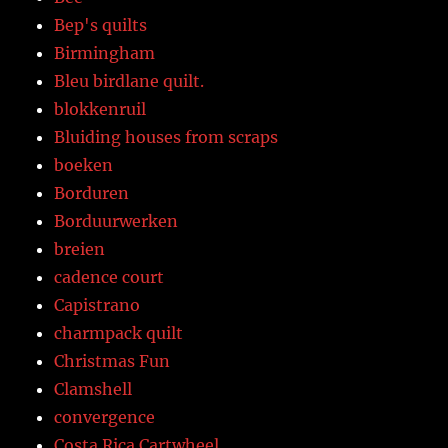
Bep's quilts
Birmingham
Bleu birdlane quilt.
blokkenruil
Bluiding houses from scraps
boeken
Borduren
Borduurwerken
breien
cadence court
Capistrano
charmpack quilt
Christmas Fun
Clamshell
convergence
Costa Rica Cartwheel