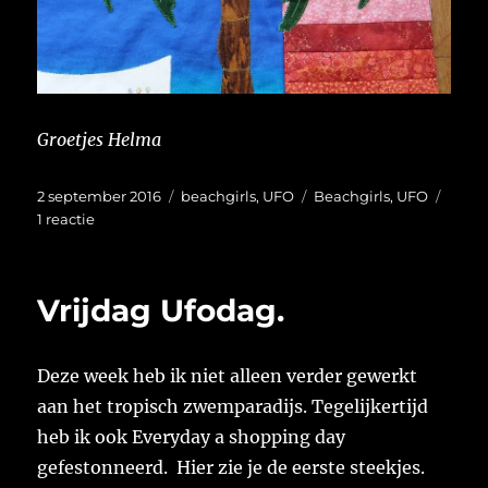
Groetjes Helma
Geplaatst
Categorieën
Tags
2 september 2016
beachgirls
,
UFO
Beachgirls
,
UFO
op
op
1 reactie
Vrijdag
UFOdag
Vrijdag Ufodag.
Deze week heb ik niet alleen verder gewerkt
aan het tropisch zwemparadijs. Tegelijkertijd
heb ik ook Everyday a shopping day
gefestonneerd. Hier zie je de eerste steekjes.