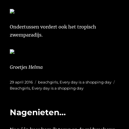
Ondertussen vordert ook het tropisch
zwemparadijs.
Groetjes Helma
Geplaatst
Categorieën
Tags
29 april 2016
beachgirls
,
Every day is a shopping day
op
Beachgirls
,
Every day is a shopping day
Nagenieten…