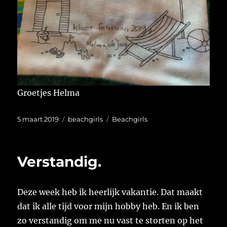
Groetjes Helma
Geplaatst
Categorieën
Tags
5 maart 2019
beachgirls
Beachgirls
op
Verstandig.
Deze week heb ik heerlijk vakantie. Dat maakt
dat ik alle tijd voor mijn hobby heb. En ik ben
zo verstandig om me nu vast te storten op het