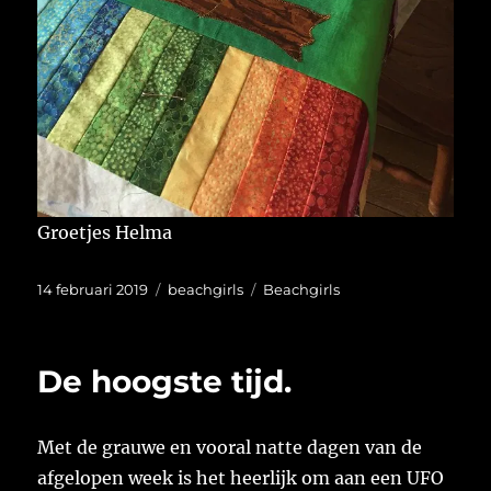
Groetjes Helma
Geplaatst
Categorieën
Tags
14 februari 2019
beachgirls
Beachgirls
op
De hoogste tijd.
Met de grauwe en vooral natte dagen van de
afgelopen week is het heerlijk om aan een UFO