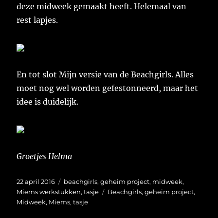
deze midweek gemaakt heeft. Helemaal van
rest lapjes.
En tot slot Mijn versie van de Beachgirls. Alles
moet nog wel worden gefestonneerd, maar het
idee is duidelijk.
Groetjes Helma
Geplaatst
Categorieën
22 april 2016
beachgirls
,
geheim project
,
midweek
,
op
Tags
Miems werkstukken
,
tasje
Beachgirls
,
geheim project
,
Midweek
,
Miems
,
tasje