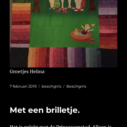
Groetjes Helma
Geplaatst
Categorieën
Tags
7 februari 2019
beachgirls
Beachgirls
op
Met een brilletje.
Het is gelukt met de Prinsessenstad. Alleen is