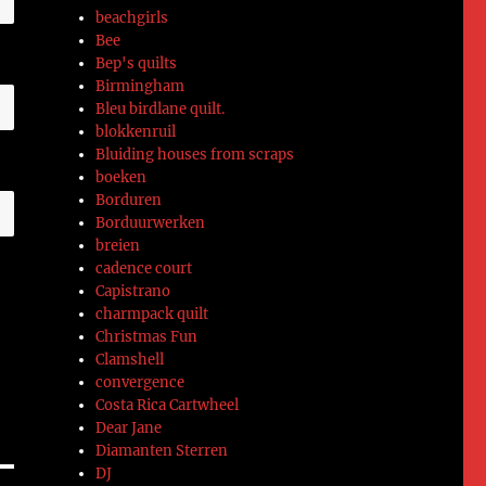
beachgirls
Bee
Bep's quilts
Birmingham
Bleu birdlane quilt.
blokkenruil
Bluiding houses from scraps
boeken
Borduren
Borduurwerken
breien
cadence court
Capistrano
charmpack quilt
Christmas Fun
Clamshell
convergence
Costa Rica Cartwheel
Dear Jane
Diamanten Sterren
DJ