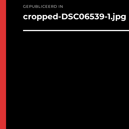
Bericht
GEPUBLICEERD IN
navigatie
cropped-DSC06539-1.jpg