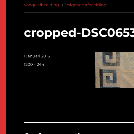
Vorige afbeelding
Volgende afbeelding
cropped-DSC0653
Geplaatst
1 januari 2016
op
Volledige
1200 × 244
grootte