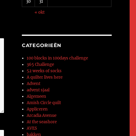
30
31
« okt
CATEGORIEËN
100 blocks in 100days challenge
365 Challenge
52 weeks of socks
A quilter lives here
Advent
advent sjaal
Algemeen
Amish Circle quilt
Appliceren
Arcadia Avenue
At the seashore
AVES
bakken