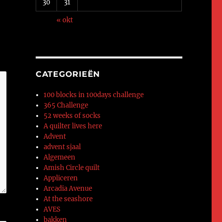
30
31
« okt
CATEGORIEËN
100 blocks in 100days challenge
365 Challenge
52 weeks of socks
A quilter lives here
Advent
advent sjaal
Algemeen
Amish Circle quilt
Appliceren
Arcadia Avenue
At the seashore
AVES
bakken