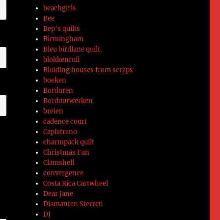
beachgirls
Bee
Bep's quilts
Birmingham
Bleu birdlane quilt.
blokkenruil
Bluiding houses from scraps
boeken
Borduren
Borduurwerken
breien
cadence court
Capistrano
charmpack quilt
Christmas Fun
Clamshell
convergence
Costa Rica Cartwheel
Dear Jane
Diamanten Sterren
DJ