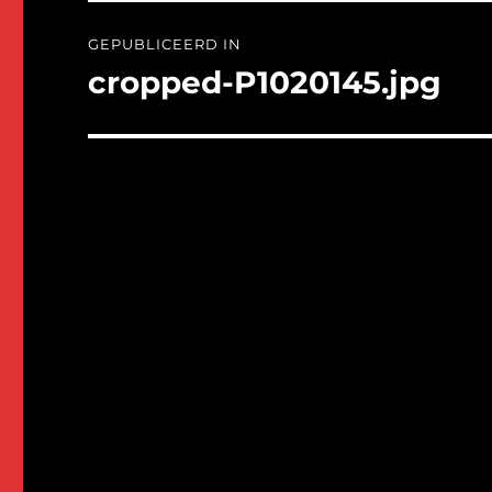
Bericht
GEPUBLICEERD IN
navigatie
cropped-P1020145.jpg