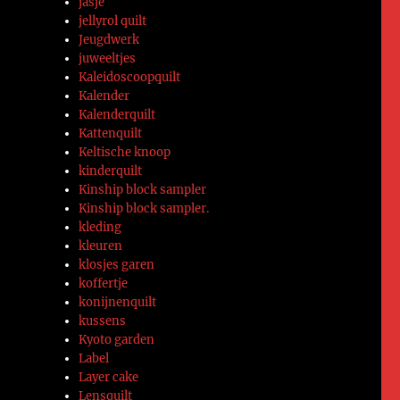
jasje
jellyrol quilt
Jeugdwerk
juweeltjes
Kaleidoscoopquilt
Kalender
Kalenderquilt
Kattenquilt
Keltische knoop
kinderquilt
Kinship block sampler
Kinship block sampler.
kleding
kleuren
klosjes garen
koffertje
konijnenquilt
kussens
Kyoto garden
Label
Layer cake
Lensquilt