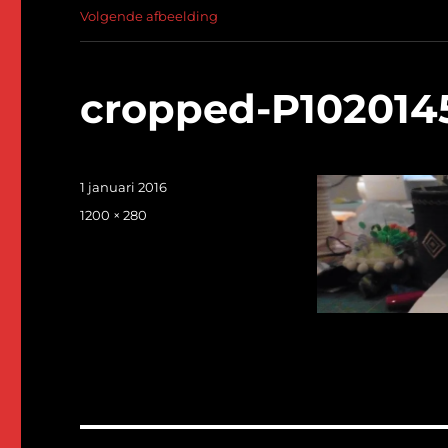
Volgende afbeelding
cropped-P102014
Geplaatst
1 januari 2016
op
Volledige
1200 × 280
grootte