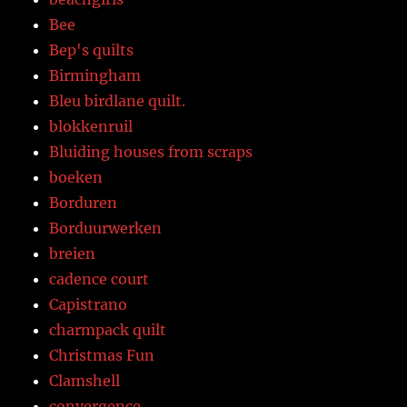
Bee
Bep's quilts
Birmingham
Bleu birdlane quilt.
blokkenruil
Bluiding houses from scraps
boeken
Borduren
Borduurwerken
breien
cadence court
Capistrano
charmpack quilt
Christmas Fun
Clamshell
convergence