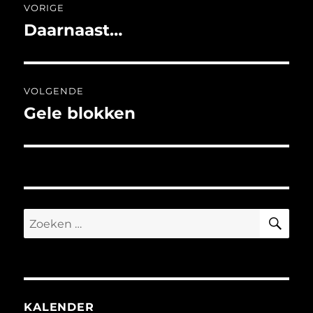
VORIGE
navigatie
Daarnaast…
Vorig
bericht:
VOLGENDE
Gele blokken
Volgend
bericht:
ZO
Zoeken
naar:
KALENDER