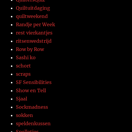
Quiltuitdaging
quiltweekend
Randje per Week
rest vierkantjes
ritsenwedstrijd
Row by Row
Sashi ko
schort
scraps
SF Sensibilities
Show en Tell
Sjaal
Sockmadness
sokken
speldenkussen
Spelletjes