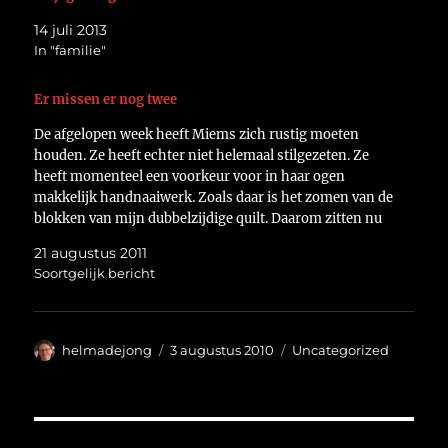
14 juli 2013
In "familie"
Er missen er nog twee
De afgelopen week heeft Miems zich rustig moeten
houden. Ze heeft echter niet helemaal stilgezeten. Ze
heeft momenteel een voorkeur voor in haar ogen
makkelijk handnaaiwerk. Zoals daar is het zomen van de
blokken van mijn dubbelzijdige quilt. Daarom zitten nu
al acht rijen netjes aan elkaar. Nog twee te…
21 augustus 2011
Soortgelijk bericht
Auteur
Geplaatst
Categorieën
helmadejong
3 augustus 2010
Uncategorized
op
Bericht