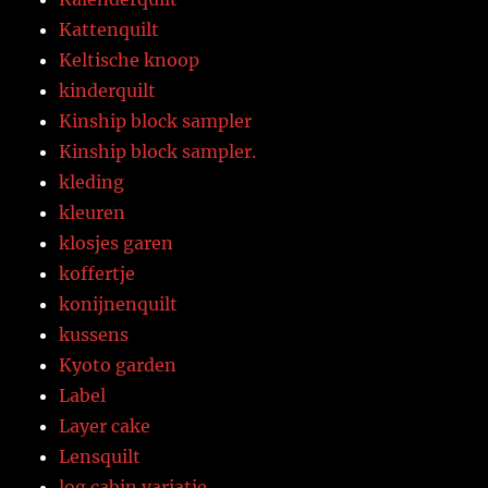
Kattenquilt
Keltische knoop
kinderquilt
Kinship block sampler
Kinship block sampler.
kleding
kleuren
klosjes garen
koffertje
konijnenquilt
kussens
Kyoto garden
Label
Layer cake
Lensquilt
log cabin variatie