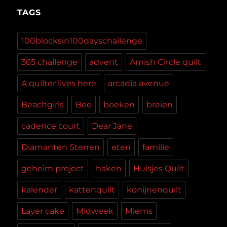
TAGS
100blocksin100dayschallenge
365 challenge
advent
Amish Circle quilt
A quilter lives here
arcadia avenue
Beachgirls
Bee
boeken
breien
cadence court
Dear Jane
Diamanten Sterren
eten
familie
geheim project
haken
Huisjes Quilt
kalender
kattenquilt
konijnenquilt
Layer cake
Midweek
Miems