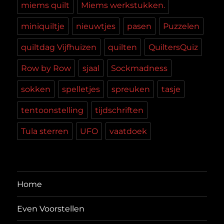
miems quilt
Miems werkstukken.
miniquiltje
nieuwtjes
pasen
Puzzelen
quiltdag Vijfhuizen
quilten
QuiltersQuiz
Row by Row
sjaal
Sockmadness
sokken
spelletjes
spreuken
tasje
tentoonstelling
tijdschriften
Tula sterren
UFO
vaatdoek
Home
Even Voorstellen