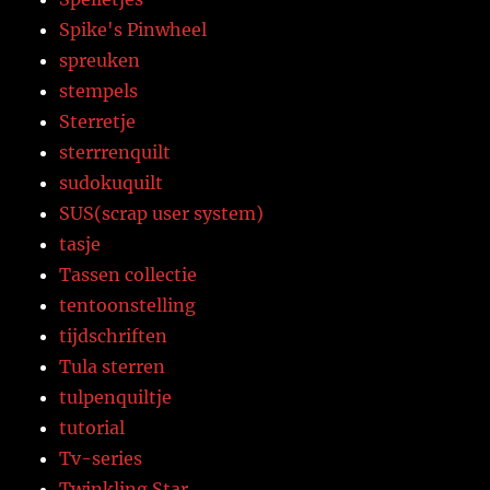
Spike's Pinwheel
spreuken
stempels
Sterretje
sterrrenquilt
sudokuquilt
SUS(scrap user system)
tasje
Tassen collectie
tentoonstelling
tijdschriften
Tula sterren
tulpenquiltje
tutorial
Tv-series
Twinkling Star