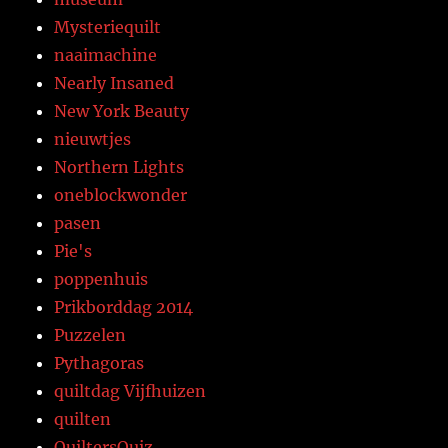
Mysteriequilt
naaimachine
Nearly Insaned
New York Beauty
nieuwtjes
Northern Lights
oneblockwonder
pasen
Pie's
poppenhuis
Prikborddag 2014
Puzzelen
Pythagoras
quiltdag Vijfhuizen
quilten
QuiltersQuiz