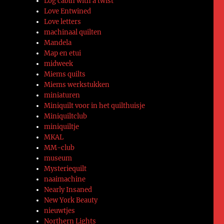
Log cabin with a twist
Love Entwined
Love letters
machinaal quilten
Mandela
Map en etui
midweek
Miems quilts
Miems werkstukken
miniaturen
Miniquilt voor in het quilthuisje
Miniquiltclub
miniquiltje
MKAL
MM-club
museum
Mysteriequilt
naaimachine
Nearly Insaned
New York Beauty
nieuwtjes
Northern Lights