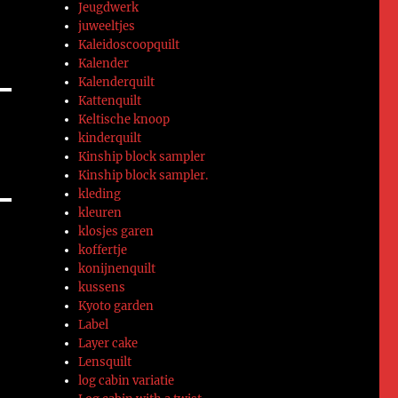
Jeugdwerk
juweeltjes
Kaleidoscoopquilt
Kalender
Kalenderquilt
Kattenquilt
Keltische knoop
kinderquilt
Kinship block sampler
Kinship block sampler.
kleding
kleuren
klosjes garen
koffertje
konijnenquilt
kussens
Kyoto garden
Label
Layer cake
Lensquilt
log cabin variatie