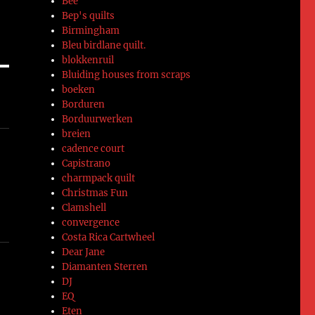
Bee
Bep's quilts
Birmingham
Bleu birdlane quilt.
blokkenruil
Bluiding houses from scraps
boeken
Borduren
Borduurwerken
breien
cadence court
Capistrano
charmpack quilt
Christmas Fun
Clamshell
convergence
Costa Rica Cartwheel
Dear Jane
Diamanten Sterren
DJ
EQ
Eten