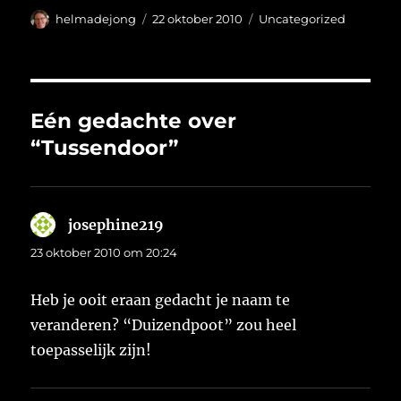
Auteur
Geplaatst
Categorieën
helmadejong
22 oktober 2010
Uncategorized
op
Eén gedachte over
“Tussendoor”
josephine219
schreef:
23 oktober 2010 om 20:24
Heb je ooit eraan gedacht je naam te
veranderen? “Duizendpoot” zou heel
toepasselijk zijn!