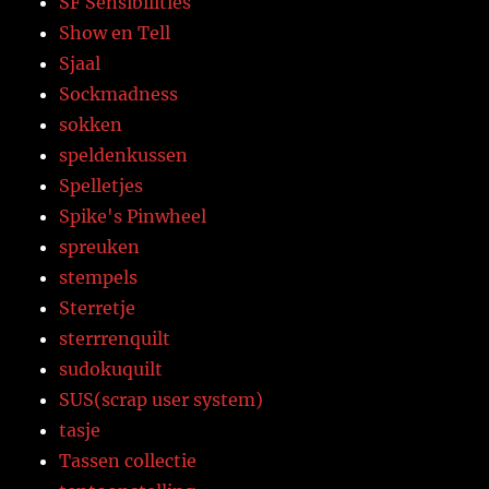
SF Sensibilities
Show en Tell
Sjaal
Sockmadness
sokken
speldenkussen
Spelletjes
Spike's Pinwheel
spreuken
stempels
Sterretje
sterrrenquilt
sudokuquilt
SUS(scrap user system)
tasje
Tassen collectie