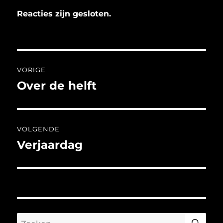
Reacties zijn gesloten.
Bericht
VORIGE
navigatie
Over de helft
Vorig
bericht:
VOLGENDE
Verjaardag
Volgend
bericht:
ZO
Zoeken