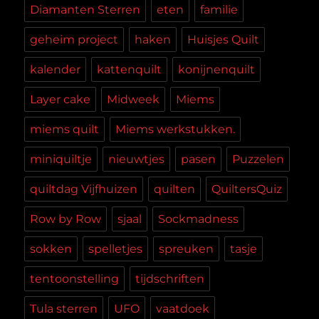
Diamanten Sterren
eten
familie
geheim project
haken
Huisjes Quilt
kalender
kattenquilt
konijnenquilt
Layer cake
Midweek
Miems
miems quilt
Miems werkstukken.
miniquiltje
nieuwtjes
pasen
Puzzelen
quiltdag Vijfhuizen
quilten
QuiltersQuiz
Row by Row
sjaal
Sockmadness
sokken
spelletjes
spreuken
tasje
tentoonstelling
tijdschriften
Tula sterren
UFO
vaatdoek