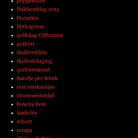
poppenhuis
Prikborddag 2014
Puzzelen
Pythagoras
quiltdag Vijfhuizen
quilten
QuiltersQuiz
Quiltuitdaging
quiltweekend
Randje per Week
rest vierkantjes
ritsenwedstrijd
Row by Row
Sashi ko
schort
scraps