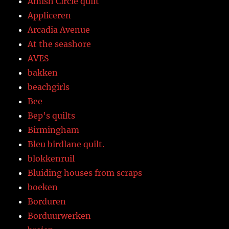
Amish Circle quilt
Appliceren
Arcadia Avenue
At the seashore
AVES
bakken
beachgirls
Bee
Bep's quilts
Birmingham
Bleu birdlane quilt.
blokkenruil
Bluiding houses from scraps
boeken
Borduren
Borduurwerken