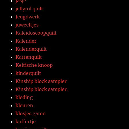
jasje
jellyrol quilt
Jeugdwerk
juweeltjes
Kaleidoscoopquilt
Kalender
Kalenderquilt
Kattenquilt
Keltische knoop
kinderquilt
Kinship block sampler
Kinship block sampler.
kleding
kleuren
klosjes garen
koffertje