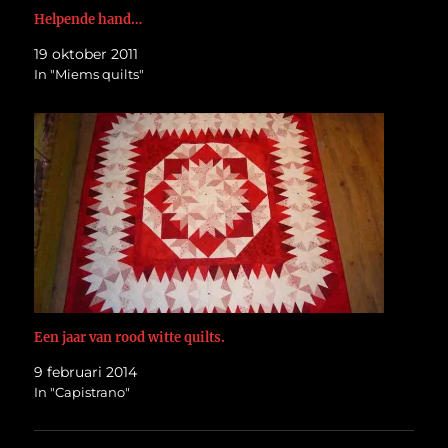
Helpende hand…
19 oktober 2011
In "Miems quilts"
Een jaar van rood witte quilts.
9 februari 2014
In "Capistrano"