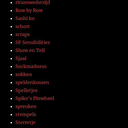
ritsenwedstrijd
Row by Row
Sashi ko
schort
scraps
SF Sensibilities
Show en Tell
Sjaal
Sockmadness
sokken
speldenkussen
Spelletjes
Spike's Pinwheel
spreuken
stempels
Sterretje