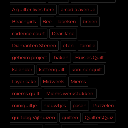
A quilter lives here
arcadia avenue
Beachgirls
Bee
boeken
breien
cadence court
Dear Jane
Diamanten Sterren
eten
familie
geheim project
haken
Huisjes Quilt
kalender
kattenquilt
konijnenquilt
Layer cake
Midweek
Miems
miems quilt
Miems werkstukken.
miniquiltje
nieuwtjes
pasen
Puzzelen
quiltdag Vijfhuizen
quilten
QuiltersQuiz