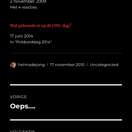
2 november 2009
Met 4 reacties
Wat gebeurde er op de UFO-dag?
17 juni 2014
In "Prikborddag 2014"
Auteur
Geplaatst
Categorieën
helmadejong
17 november 2010
Uncategorized
op
Bericht
VORIGE
navigatie
Oeps….
Vorig
bericht:
VOLGENDE