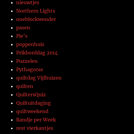
nieuwtjes
Northern Lights
oneblockwonder
pasen
Pie's
poppenhuis
Prikborddag 2014
Puzzelen
Pythagoras
quiltdag Vijfhuizen
quilten
QuiltersQuiz
Quiltuitdaging
quiltweekend
Randje per Week
rest vierkantjes