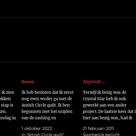
Bonus.
Afgestoft….
 ik zien
Ik heb besloten dat ik eerst
Terwijl ik bezig was de
lokken
nog even verder ga met de
Crystal Star heb ik ook
stap is
Amish Circle quilt. Ik ben
gewerkt aan een ander
ken.
begonnen met het snijden
project. De laatste keer dat 
nsdag in
van de sashing en
hier aan bezig was, had ik
k zonder
cornerstones voor rij vier.
besloten om gelijk de
1 oktober 2022
21 februari 2011
ipen
https://flic.kr/p/2nQmsXm
blokken aan elkaar te zetten
In "Amish Circle quilt"
Soortgelijk bericht