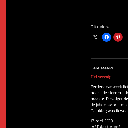
Dit delen:
Gerelateerd
Het vervolg.
Eerder deze week liet
hoe ik de sterren-b
maakte. De volgende 
de juiste lay-out ma
Gelukkig was ik woe
Den dolder en kon i
17 mei 2019
over de grond te kru
In "Tula sterren"