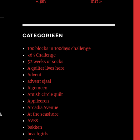
« jan
mrt »
CATEGORIEËN
100 blocks in 100days challenge
365 Challenge
52 weeks of socks
A quilter lives here
Advent
advent sjaal
Algemeen
Amish Circle quilt
Appliceren
Arcadia Avenue
At the seashore
ik
AVES
bakken
beachgirls
.