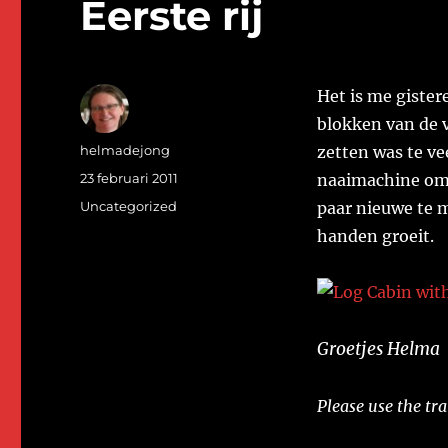
Eerste rij
Het is me gister
blokken van de v
Auteur
helmadejong
zetten was te ve
Geplaatst
23 februari 2011
naaimachine om 
op
Categorieën
Uncategorized
paar nieuwe te m
handen groeit.
Groetjes Helma
Please use the tra