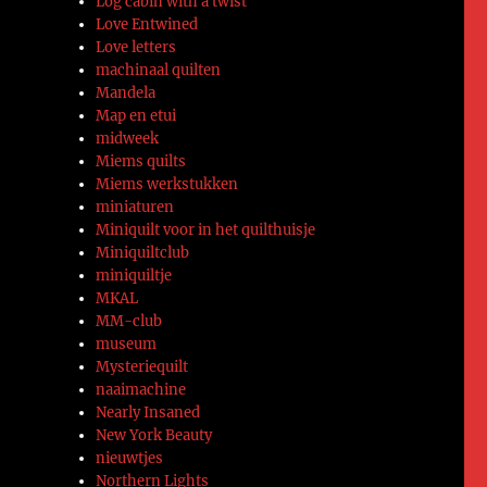
Log cabin with a twist
Love Entwined
Love letters
machinaal quilten
Mandela
Map en etui
midweek
Miems quilts
Miems werkstukken
miniaturen
Miniquilt voor in het quilthuisje
Miniquiltclub
miniquiltje
MKAL
MM-club
museum
Mysteriequilt
naaimachine
Nearly Insaned
New York Beauty
nieuwtjes
Northern Lights