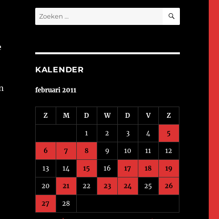
ZOEKEN
Zoeken
naar:
e
KALENDER
n
februari 2011
Z
M
D
W
D
V
Z
1
2
3
4
5
6
7
8
9
10
11
12
13
14
15
16
17
18
19
20
21
22
23
24
25
26
27
28