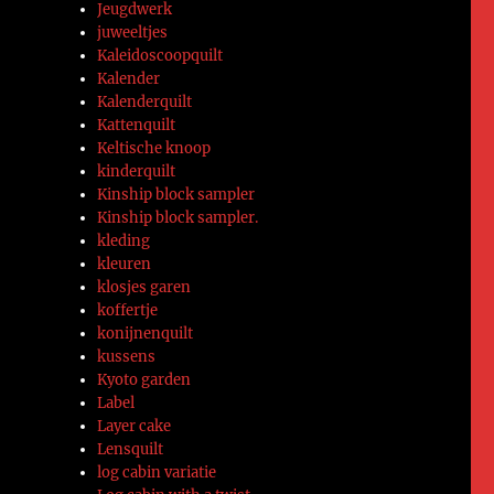
Jeugdwerk
juweeltjes
Kaleidoscoopquilt
Kalender
Kalenderquilt
Kattenquilt
Keltische knoop
kinderquilt
Kinship block sampler
Kinship block sampler.
kleding
kleuren
klosjes garen
koffertje
konijnenquilt
kussens
Kyoto garden
Label
Layer cake
Lensquilt
log cabin variatie