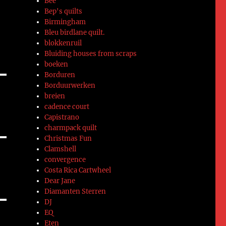
Bee
Bep's quilts
j
Birmingham
Bleu birdlane quilt.
blokkenruil
Bluiding houses from scraps
boeken
Borduren
Borduurwerken
breien
cadence court
Capistrano
charmpack quilt
Christmas Fun
Clamshell
convergence
Costa Rica Cartwheel
Dear Jane
Diamanten Sterren
DJ
EQ
Eten