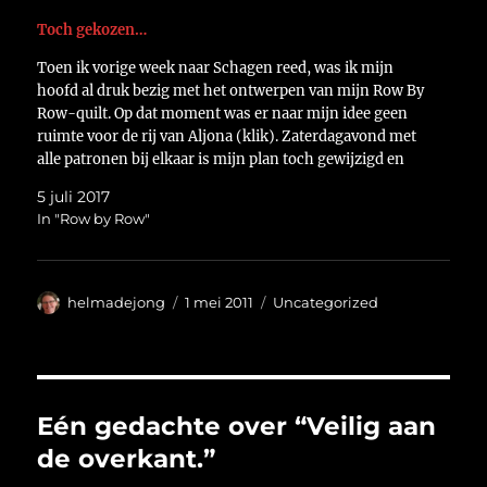
Toch gekozen…
Toen ik vorige week naar Schagen reed, was ik mijn
hoofd al druk bezig met het ontwerpen van mijn Row By
Row-quilt. Op dat moment was er naar mijn idee geen
ruimte voor de rij van Aljona (klik). Zaterdagavond met
alle patronen bij elkaar is mijn plan toch gewijzigd en
kwam…
5 juli 2017
In "Row by Row"
Auteur
Geplaatst
Categorieën
helmadejong
1 mei 2011
Uncategorized
op
Eén gedachte over “Veilig aan
de overkant.”