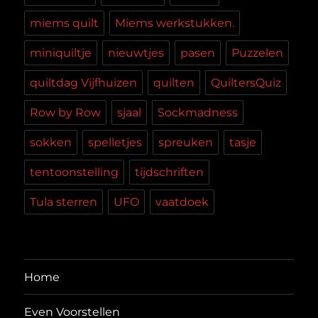
miems quilt
Miems werkstukken.
miniquiltje
nieuwtjes
pasen
Puzzelen
quiltdag Vijfhuizen
quilten
QuiltersQuiz
Row by Row
sjaal
Sockmadness
sokken
spelletjes
spreuken
tasje
tentoonstelling
tijdschriften
Tula sterren
UFO
vaatdoek
Home
Even Voorstellen