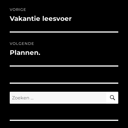
Bericht
VORIGE
navigatie
Vakantie leesvoer
Vorig
bericht:
VOLGENDE
Plannen.
Volgend
bericht:
ZO
Zoeken
naar: