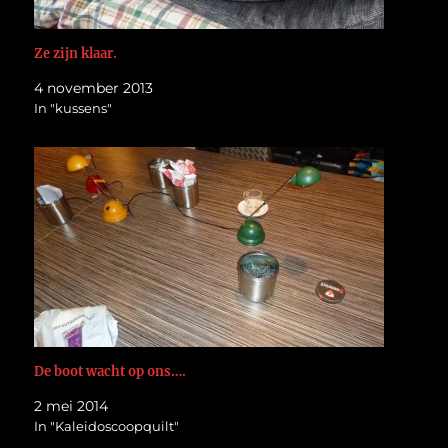
Ze zijn klaar.
4 november 2013
In "kussens"
De boot wacht op ons….
2 mei 2014
In "Kaleidoscoopquilt"