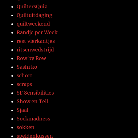
QuiltersQuiz
Quiltuitdaging
quiltweekend
Randje per Week
rest vierkantjes
ritsenwedstrijd
Row by Row
Sashi ko
schort
scraps
SF Sensibilities
Show en Tell
Sjaal
Sockmadness
sokken
speldenkussen