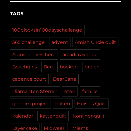
TAGS
100blocksin100dayschallenge
365 challenge
advent
Amish Circle quilt
A quilter lives here
arcadia avenue
Beachgirls
Bee
boeken
breien
cadence court
Dear Jane
Diamanten Sterren
eten
familie
geheim project
haken
Huisjes Quilt
kalender
kattenquilt
konijnenquilt
Layer cake
Midweek
Miems