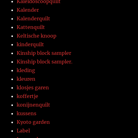
Kaleidoscoopquilt
Kalender
Kalenderquilt
Kattenquilt
Keltische knoop
kinderquilt
Kinship block sampler
Kinship block sampler.
kleding
kleuren
klosjes garen
koffertje
konijnenquilt
kussens
Kyoto garden
Label