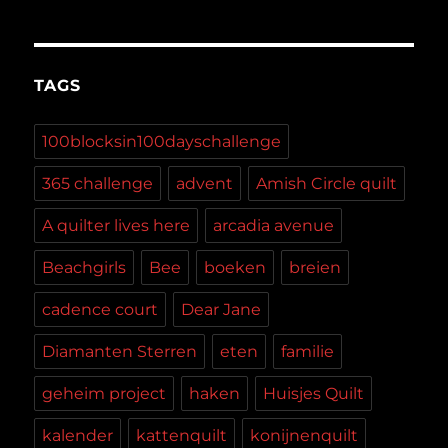
TAGS
100blocksin100dayschallenge
365 challenge
advent
Amish Circle quilt
A quilter lives here
arcadia avenue
Beachgirls
Bee
boeken
breien
cadence court
Dear Jane
Diamanten Sterren
eten
familie
geheim project
haken
Huisjes Quilt
kalender
kattenquilt
konijnenquilt