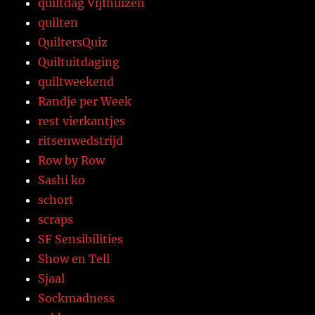
quiltdag Vijfhuizen
quilten
QuiltersQuiz
Quiltuitdaging
quiltweekend
Randje per Week
rest vierkantjes
ritsenwedstrijd
Row by Row
Sashi ko
schort
scraps
SF Sensibilities
Show en Tell
Sjaal
Sockmadness