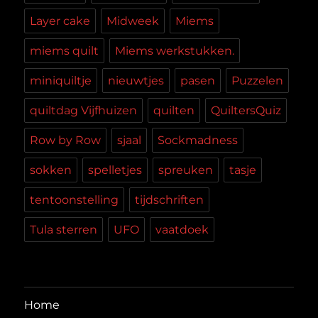
Layer cake
Midweek
Miems
miems quilt
Miems werkstukken.
miniquiltje
nieuwtjes
pasen
Puzzelen
quiltdag Vijfhuizen
quilten
QuiltersQuiz
Row by Row
sjaal
Sockmadness
sokken
spelletjes
spreuken
tasje
tentoonstelling
tijdschriften
Tula sterren
UFO
vaatdoek
Home