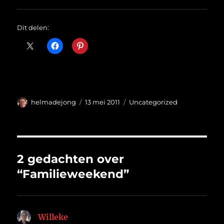
Dit delen:
Auteur
Geplaatst
Categorieën
helmadejong
13 mei 2011
Uncategorized
op
2 gedachten over
“Familieweekend”
Willeke
schreef: