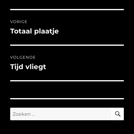
Bericht
VORIGE
navigatie
Totaal plaatje
Vorig
bericht:
VOLGENDE
Tijd vliegt
Volgend
bericht:
ZO
Zoeken
naar: