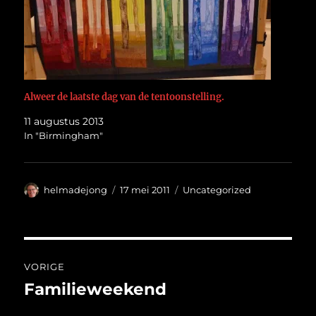
Alweer de laatste dag van de tentoonstelling.
11 augustus 2013
In "Birmingham"
Auteur
Geplaatst
Categorieën
helmadejong
17 mei 2011
Uncategorized
op
Bericht
VORIGE
navigatie
Familieweekend
Vorig
bericht: