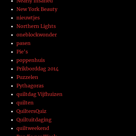
Nearly Insaned
New York Beauty
nieuwtjes
Northern Lights
oneblockwonder
pasen
Pie's
poppenhuis
Prikborddag 2014
Puzzelen
Pythagoras
quiltdag Vijfhuizen
quilten
QuiltersQuiz
Quiltuitdaging
quiltweekend