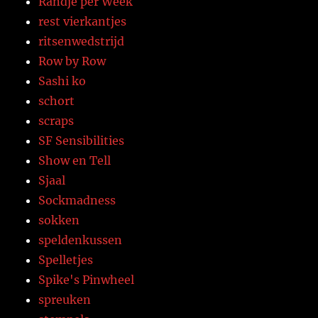
Randje per Week
rest vierkantjes
ritsenwedstrijd
Row by Row
Sashi ko
schort
scraps
SF Sensibilities
Show en Tell
Sjaal
Sockmadness
sokken
speldenkussen
Spelletjes
Spike's Pinwheel
spreuken