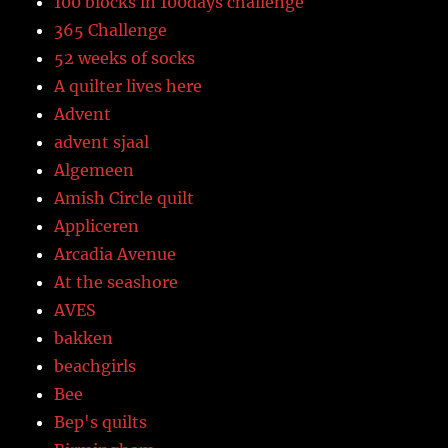
100 blocks in 100days challenge
365 Challenge
52 weeks of socks
A quilter lives here
Advent
advent sjaal
Algemeen
Amish Circle quilt
Appliceren
Arcadia Avenue
At the seashore
AVES
bakken
beachgirls
Bee
Bep's quilts