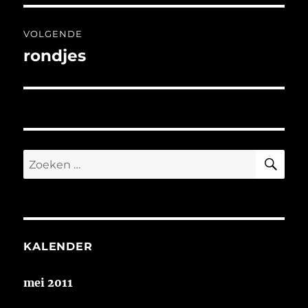
VOLGENDE
rondjes
Volgend
bericht:
ZO
Zoeken
naar:
KALENDER
mei 2011