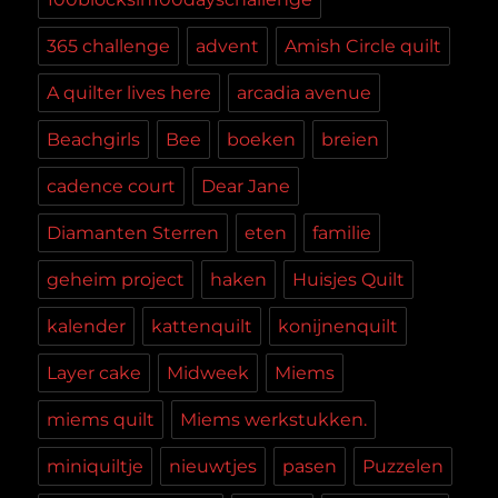
365 challenge
advent
Amish Circle quilt
A quilter lives here
arcadia avenue
Beachgirls
Bee
boeken
breien
cadence court
Dear Jane
Diamanten Sterren
eten
familie
geheim project
haken
Huisjes Quilt
kalender
kattenquilt
konijnenquilt
Layer cake
Midweek
Miems
miems quilt
Miems werkstukken.
miniquiltje
nieuwtjes
pasen
Puzzelen