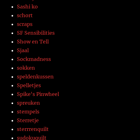
Sashi ko
schort
scraps
SF Sensibilities
Show en Tell
Sjaal
Sockmadness
sokken
speldenkussen
Spelletjes
Spike's Pinwheel
spreuken
stempels
Sterretje
sterrrenquilt
sudokuquilt