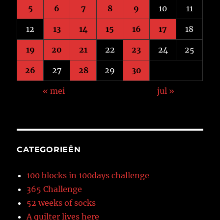
5
6
7
8
9
10
11
12
13
14
15
16
17
18
19
20
21
22
23
24
25
26
27
28
29
30
« mei
jul »
CATEGORIEËN
100 blocks in 100days challenge
365 Challenge
52 weeks of socks
A quilter lives here