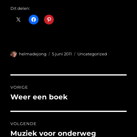
Dit delen:
Auteur
Geplaatst
Categorieën
helmadejong
5 juni 2011
Uncategorized
op
Bericht
VORIGE
navigatie
Weer een boek
Vorig
bericht:
VOLGENDE
Muziek voor onderweg
Volgend