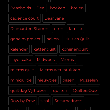
Beachgirls
Bee
boeken
breien
cadence court
Dear Jane
Diamanten Sterren
eten
familie
geheim project
haken
Huisjes Quilt
kalender
kattenquilt
konijnenquilt
Layer cake
Midweek
Miems
miems quilt
Miems werkstukken.
miniquiltje
nieuwtjes
pasen
Puzzelen
quiltdag Vijfhuizen
quilten
QuiltersQuiz
Row by Row
sjaal
Sockmadness