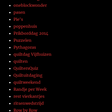
oneblockwonder
pasen
Pie's
poppenhuis
Prikborddag 2014
Puzzelen
Pythagoras
quiltdag Vijfhuizen
quilten
QuiltersQuiz
Quiltuitdaging
quiltweekend
Randje per Week
rest vierkantjes
ritsenwedstrijd
Row by Row