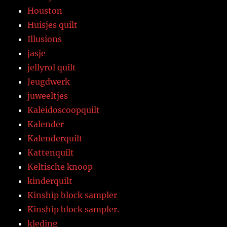
Houston
Huisjes quilt
Illusions
jasje
jellyrol quilt
Jeugdwerk
juweeltjes
Kaleidoscoopquilt
Kalender
Kalenderquilt
Kattenquilt
Keltische knoop
kinderquilt
Kinship block sampler
Kinship block sampler.
kleding