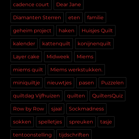
cadence court
Dear Jane
Diamanten Sterren
eten
familie
geheim project
haken
Huisjes Quilt
kalender
kattenquilt
konijnenquilt
Layer cake
Midweek
Miems
miems quilt
Miems werkstukken.
miniquiltje
nieuwtjes
pasen
Puzzelen
quiltdag Vijfhuizen
quilten
QuiltersQuiz
Row by Row
sjaal
Sockmadness
sokken
spelletjes
spreuken
tasje
tentoonstelling
tijdschriften