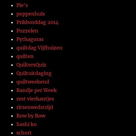
Pie's
poppenhuis
Prikborddag 2014
Puzzelen
Pythagoras
quiltdag Vijfhuizen
quilten
QuiltersQuiz
Quiltuitdaging
quiltweekend
Randje per Week
rest vierkantjes
ritsenwedstrijd
Row by Row
Sashi ko
schort