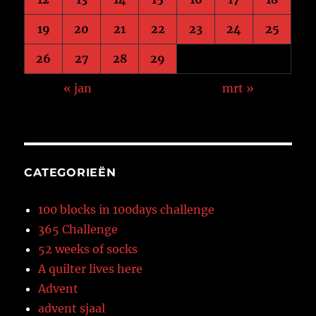
19
20
21
22
23
24
25
26
27
28
29
« jan
mrt »
CATEGORIEËN
100 blocks in 100days challenge
365 Challenge
52 weeks of socks
A quilter lives here
Advent
advent sjaal