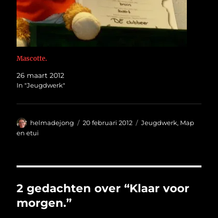
Mascotte.
26 maart 2012
In "Jeugdwerk"
Auteur
Geplaatst
Categorieën
helmadejong
20 februari 2012
Jeugdwerk
,
Map
op
en etui
2 gedachten over “Klaar voor
morgen.”