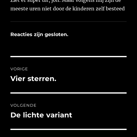
meeste uren niet door de kinderen zelf besteed
Reacties zijn gesloten.
Bericht
VORIGE
navigatie
Vier sterren.
Vorig
bericht:
VOLGENDE
De lichte variant
Volgend
bericht: