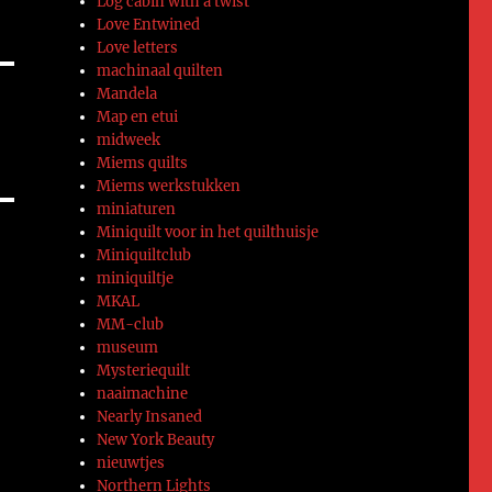
Log cabin with a twist
Love Entwined
Love letters
machinaal quilten
Mandela
Map en etui
midweek
Miems quilts
Miems werkstukken
miniaturen
Miniquilt voor in het quilthuisje
Miniquiltclub
miniquiltje
MKAL
MM-club
museum
Mysteriequilt
naaimachine
Nearly Insaned
New York Beauty
nieuwtjes
Northern Lights