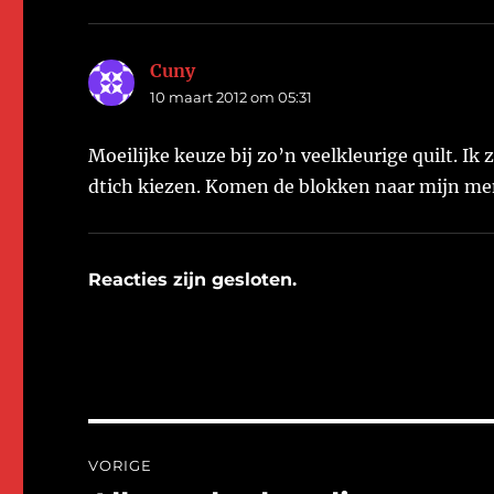
Cuny
schreef:
10 maart 2012 om 05:31
Moeilijke keuze bij zo’n veelkleurige quilt. I
dtich kiezen. Komen de blokken naar mijn men
Reacties zijn gesloten.
Bericht
VORIGE
navigatie