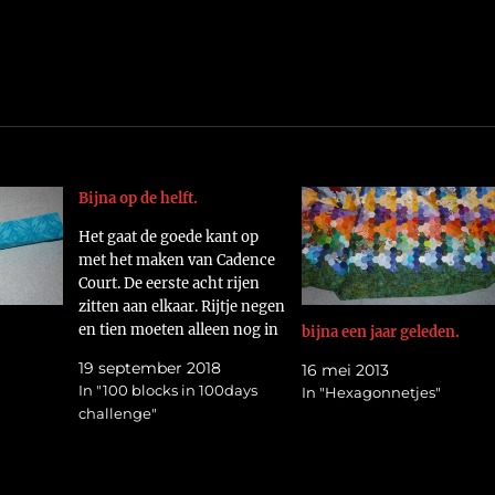
Bijna op de helft.
Het gaat de goede kant op
met het maken van Cadence
Court. De eerste acht rijen
zitten aan elkaar. Rijtje negen
en tien moeten alleen nog in
bijna een jaar geleden.
elkaar gezet, zoals je op deze
19 september 2018
16 mei 2013
foto ziet.
In "100 blocks in 100days
In "Hexagonnetjes"
https://flic.kr/p/29RpMVe
challenge"
Voordat ik ze in elkaar zet wil
ik eerst rijtje elf en twaalf af…