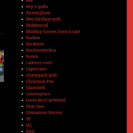
Bee
Bep's quilts
Birmingham
Bleu birdlane quilt.
blokkenruil
Bluiding houses from scraps
boeken
Borduren
Borduurwerken
breien
cadence court
Capistrano
charmpack quilt
Christmas Fun
Clamshell
convergence
Costa Rica Cartwheel
Dear Jane
Diamanten Sterren
DJ
EQ
Eten