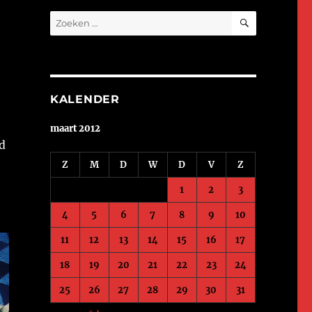
ZOEKEN
Zoeken
naar:
KALENDER
maart 2012
jd
Z
M
D
W
D
V
Z
1
2
3
4
5
6
7
8
9
10
11
12
13
14
15
16
17
18
19
20
21
22
23
24
25
26
27
28
29
30
31