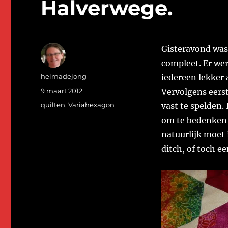
Halverwege.
Gisteravond was
compleet. Er we
Auteur
helmadejong
iedereen lekker 
Geplaatst
9 maart 2012
Vervolgens eers
op
Categorieën
quilten
,
Variahexagon
vast te spelden.
om te bedenken m
natuurlijk moet 
ditch, of toch e