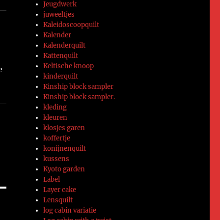
Jeugdwerk
juweeltjes
Kaleidoscoopquilt
Kalender
Kalenderquilt
Kattenquilt
Keltische knoop
e
kinderquilt
Kinship block sampler
Kinship block sampler.
kleding
kleuren
klosjes garen
koffertje
konijnenquilt
kussens
Kyoto garden
Label
Layer cake
Lensquilt
log cabin variatie