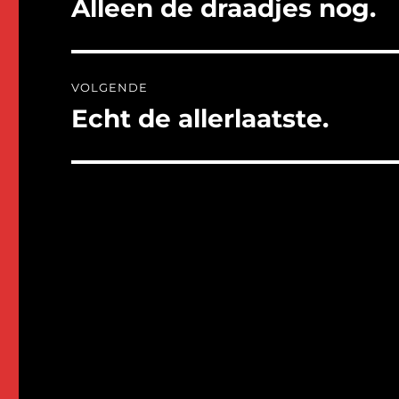
Alleen de draadjes nog.
Vorig
bericht:
VOLGENDE
Echt de allerlaatste.
Volgend
bericht: