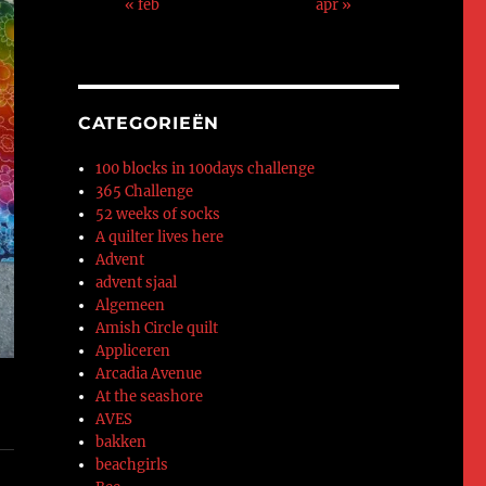
« feb
apr »
CATEGORIEËN
100 blocks in 100days challenge
365 Challenge
52 weeks of socks
A quilter lives here
Advent
advent sjaal
Algemeen
Amish Circle quilt
Appliceren
Arcadia Avenue
At the seashore
AVES
bakken
beachgirls