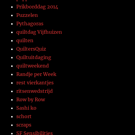
Prikborddag 2014
Puzzelen
Pythagoras
quiltdag Vijfhuizen
quilten
QuiltersQuiz
Quiltuitdaging
quiltweekend
Randje per Week
rest vierkantjes
ritsenwedstrijd
Row by Row
Sashi ko
schort
scraps
SF Sensibilities