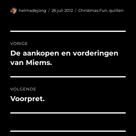
Auteur
Geplaatst
Categorieën
helmadejong
26 juli 2012
Christmas Fun
,
quilten
op
Bericht
VORIGE
navigatie
De aankopen en vorderingen
Vorig
bericht:
van Miems.
VOLGENDE
Voorpret.
Volgend
bericht: