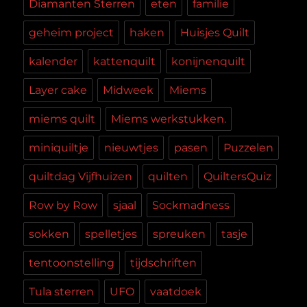
Diamanten Sterren
eten
familie
geheim project
haken
Huisjes Quilt
kalender
kattenquilt
konijnenquilt
Layer cake
Midweek
Miems
miems quilt
Miems werkstukken.
miniquiltje
nieuwtjes
pasen
Puzzelen
quiltdag Vijfhuizen
quilten
QuiltersQuiz
Row by Row
sjaal
Sockmadness
sokken
spelletjes
spreuken
tasje
tentoonstelling
tijdschriften
Tula sterren
UFO
vaatdoek