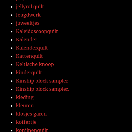
jellyrol quilt
Jeugdwerk
juweeltjes
Kaleidoscoopquilt
Kalender
Kalenderquilt
Kattenquilt
Keltische knoop
kinderquilt
Kinship block sampler
Kinship block sampler.
kleding
kleuren
klosjes garen
koffertje
konijnenquilt