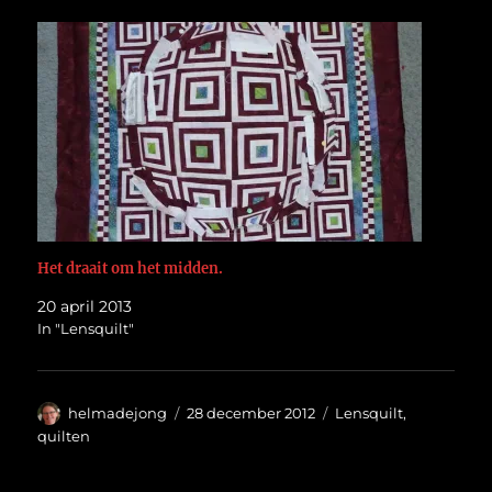
Het draait om het midden.
20 april 2013
In "Lensquilt"
Auteur
Geplaatst
Categorieën
helmadejong
28 december 2012
Lensquilt
,
op
quilten