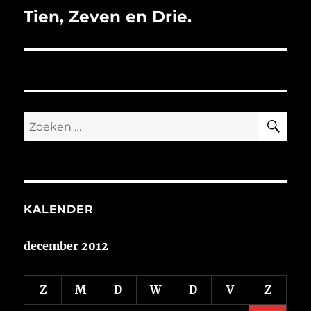
Tien, Zeven en Drie.
Volgend
bericht:
ZO
Zoeken
naar:
KALENDER
december 2012
Z
M
D
W
D
V
Z