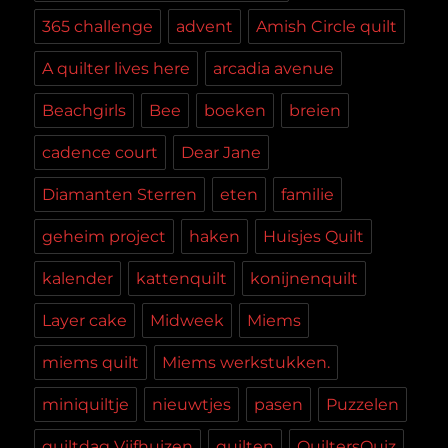
365 challenge
advent
Amish Circle quilt
A quilter lives here
arcadia avenue
Beachgirls
Bee
boeken
breien
cadence court
Dear Jane
Diamanten Sterren
eten
familie
geheim project
haken
Huisjes Quilt
kalender
kattenquilt
konijnenquilt
Layer cake
Midweek
Miems
miems quilt
Miems werkstukken.
miniquiltje
nieuwtjes
pasen
Puzzelen
quiltdag Vijfhuizen
quilten
QuiltersQuiz