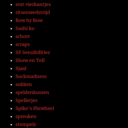
rest vierkantjes
ritsenwedstrijd
Row by Row
Sashi ko
schort
scraps
SF Sensibilities
Show en Tell
Sjaal
Sockmadness
sokken
speldenkussen
Spelletjes
Spike's Pinwheel
spreuken
stempels