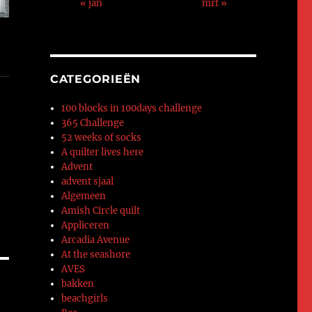
« jan
mrt »
CATEGORIEËN
100 blocks in 100days challenge
365 Challenge
52 weeks of socks
A quilter lives here
Advent
advent sjaal
Algemeen
Amish Circle quilt
Appliceren
Arcadia Avenue
At the seashore
AVES
bakken
beachgirls