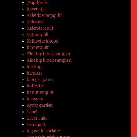
Jeugdwerk
juweeltjes
Kaleidoscoopquilt
Kalender
Kalenderquilt
Kattenquilt
Keltische knoop
kinderquilt
Kinship block sampler
Kinship block sampler.
kleding
kleuren
klosjes garen
koffertje
konijnenquilt
kussens
Kyoto garden
Label
Layer cake
Lensquilt
log cabin variatie