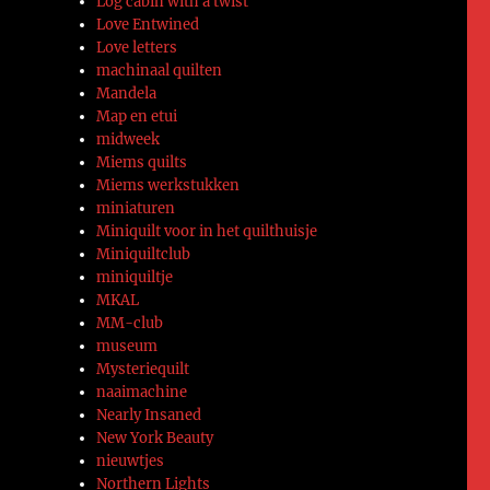
Log cabin with a twist
Love Entwined
Love letters
machinaal quilten
Mandela
Map en etui
midweek
Miems quilts
Miems werkstukken
miniaturen
Miniquilt voor in het quilthuisje
Miniquiltclub
miniquiltje
MKAL
MM-club
museum
Mysteriequilt
naaimachine
Nearly Insaned
New York Beauty
nieuwtjes
Northern Lights