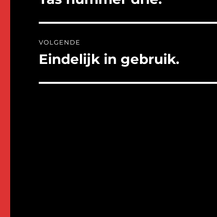
bericht:
VOLGENDE
Eindelijk in gebruik.
Volgend
bericht: