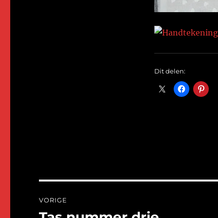
Dit delen:
Bericht
VORIGE
navigatie
Tas nummer drie.
Vorig