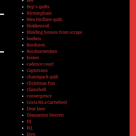
Bee
Bep's quilts
Birmingham
Bleu birdlane quilt.
blokkenruil
Bluiding houses from scraps
boeken
Borduren
Borduurwerken
breien
cadence court
Capistrano
charmpack quilt
Christmas Fun
Clamshell
convergence
Costa Rica Cartwheel
Dear Jane
Diamanten Sterren
DJ
EQ
Eten