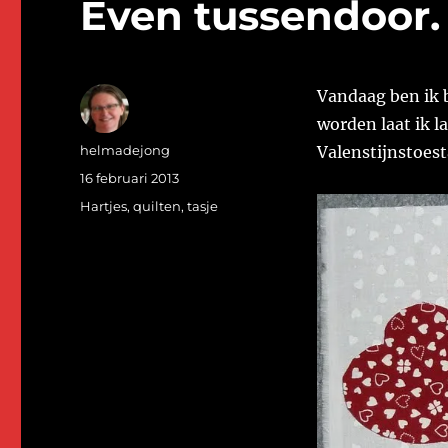
Even tussendoor.
Vandaag ben ik 
worden laat ik la
Auteur
helmadejong
Valenstijnstoes
Geplaatst
16 februari 2013
op
Categorieën
Hartjes
,
quilten
,
tasje