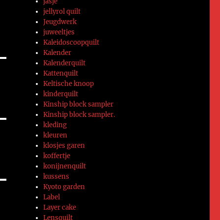
jasje
jellyrol quilt
Jeugdwerk
juweeltjes
Kaleidoscoopquilt
Kalender
Kalenderquilt
Kattenquilt
Keltische knoop
kinderquilt
Kinship block sampler
Kinship block sampler.
kleding
kleuren
klosjes garen
koffertje
konijnenquilt
kussens
Kyoto garden
Label
Layer cake
Lensquilt