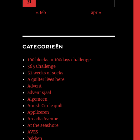
31
« feb
apr »
CATEGORIEËN
100 blocks in 100days challenge
365 Challenge
52 weeks of socks
A quilter lives here
Advent
advent sjaal
Algemeen
Amish Circle quilt
Appliceren
Arcadia Avenue
At the seashore
AVES
bakken