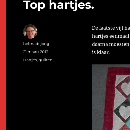
Top hartjes.
De laatste vijf h
hartjes eenmaal 
Auteur
helmadejong
daarna moesten 
Geplaatst
21 maart 2013
is klaar.
op
Categorieën
Hartjes
,
quilten