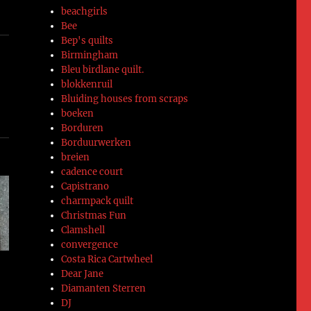
beachgirls
Bee
Bep's quilts
Birmingham
Bleu birdlane quilt.
blokkenruil
Bluiding houses from scraps
boeken
Borduren
Borduurwerken
breien
cadence court
Capistrano
charmpack quilt
Christmas Fun
Clamshell
convergence
Costa Rica Cartwheel
Dear Jane
Diamanten Sterren
DJ