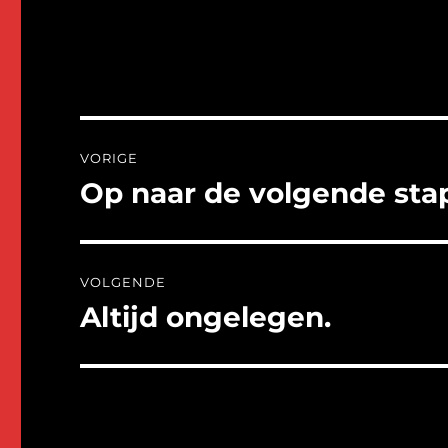
Bericht
VORIGE
navigatie
Op naar de volgende sta
Vorig
bericht:
VOLGENDE
Altijd ongelegen.
Volgend
bericht: