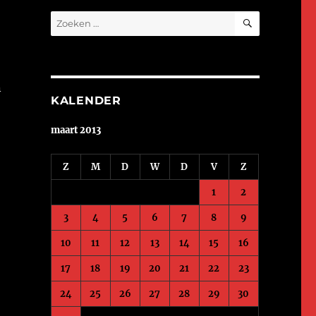
ZOEKEN
Zoeken
naar:
n
KALENDER
maart 2013
Z
M
D
W
D
V
Z
1
2
3
4
5
6
7
8
9
10
11
12
13
14
15
16
17
18
19
20
21
22
23
24
25
26
27
28
29
30