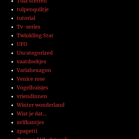
Tula sterren
tulpenquiltje
tutorial
Tv-series
Twinkling Star
UFO
Uncategorized
vaatdoekjes
Variahexagon
Venice rose
Vogelhuisjes
vriendinnen
Winter wonderland
Wist je dat…
zelfkantjes
zpagetti