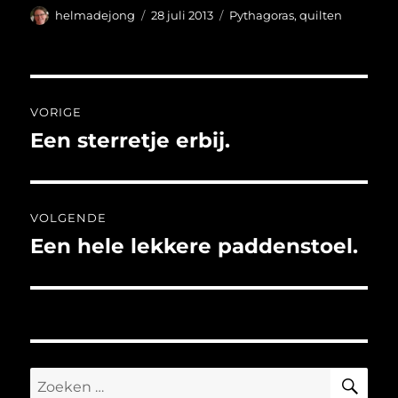
Auteur
Geplaatst
Categorieën
helmadejong
28 juli 2013
Pythagoras
,
quilten
op
Bericht
VORIGE
navigatie
Een sterretje erbij.
Vorig
bericht:
VOLGENDE
Een hele lekkere paddenstoel.
Volgend
bericht:
ZO
Zoeken