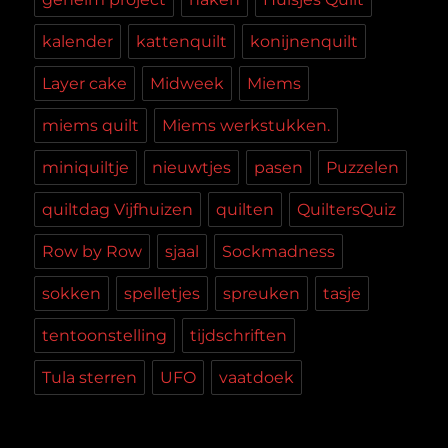
kalender
kattenquilt
konijnenquilt
Layer cake
Midweek
Miems
miems quilt
Miems werkstukken.
miniquiltje
nieuwtjes
pasen
Puzzelen
quiltdag Vijfhuizen
quilten
QuiltersQuiz
Row by Row
sjaal
Sockmadness
sokken
spelletjes
spreuken
tasje
tentoonstelling
tijdschriften
Tula sterren
UFO
vaatdoek