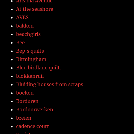
Arcadia Avenue
At the seashore
AVES
bakken
beachgirls
Bee
Bep's quilts
Birmingham
Bleu birdlane quilt.
blokkenruil
Bluiding houses from scraps
boeken
Borduren
Borduurwerken
breien
cadence court