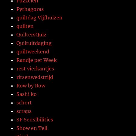
Puzzelen
Pythagoras
quiltdag Vijfhuizen
quilten
QuiltersQuiz
Quiltuitdaging
quiltweekend
Randje per Week
rest vierkantjes
ritsenwedstrijd
Row by Row
Sashi ko
schort
scraps
SF Sensibilities
Show en Tell