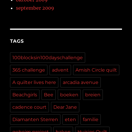
september 2009
TAGS
100blocksin100dayschallenge
365 challenge
advent
Amish Circle quilt
A quilter lives here
arcadia avenue
Beachgirls
Bee
boeken
breien
cadence court
Dear Jane
Diamanten Sterren
eten
familie
geheim project
haken
Huisjes Quilt