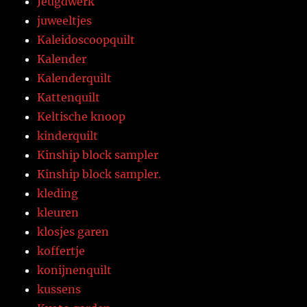
Jeugdwerk
juweeltjes
Kaleidoscoopquilt
Kalender
Kalenderquilt
Kattenquilt
Keltische knoop
kinderquilt
Kinship block sampler
Kinship block sampler.
kleding
kleuren
klosjes garen
koffertje
konijnenquilt
kussens