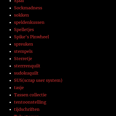
Sjaal
Sockmadness
sokken
speldenkussen
Spelletjes
Spike's Pinwheel
spreuken
stempels
Sterretje
sterrrenquilt
sudokuquilt
SUS(scrap user system)
tasje
Tassen collectie
tentoonstelling
tijdschriften